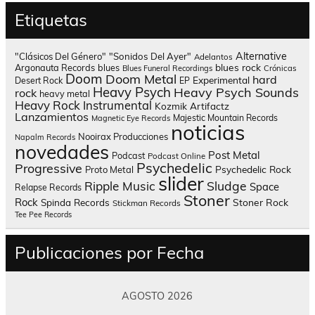
Etiquetas
Alternative
"Clásicos Del Género"
"Sonidos Del Ayer"
Adelantos
blues rock
Argonauta Records
blues
Blues Funeral Recordings
Crónicas
Doom
Doom Metal
hard
Experimental
Desert Rock
EP
Heavy Psych
Heavy Psych Sounds
rock
heavy metal
Heavy Rock
Instrumental
Kozmik Artifactz
Lanzamientos
Majestic Mountain Records
Magnetic Eye Records
noticias
Nooirax Producciones
Napalm Records
novedades
Post Metal
Podcast
Podcast Online
Psychedelic
Progressive
Psychedelic Rock
Proto Metal
slider
Sludge
Ripple Music
Space
Relapse Records
Stoner
Rock
Spinda Records
Stoner Rock
Stickman Records
Tee Pee Records
Publicaciones por Fecha
AGOSTO 2026