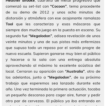
Heather Brooke
, cuarteto de metal progresivo que
comenzó su
set-list
con
“Cocoon”
, tema procedente
de su demo de 2012 y unos ocho minutos de
distorsión y atmósfera con ese acojonante ramalazo
Tool
que les caracteriza y esas máscaras que
siempre dan mucho juego en la puesta en escena. Su
segundo fue
“Megalodon”
, odisea revelación de unos
veinte minutos y una de sus pistas más enfermizas
que supuso todo un repaso por el sonido progre de
nueva escuela. Supieron ganarse muy bien al público
y hacerse a la sala con una entrega absoluta
aprovechando al máximo la excelente acústica del
local. Cerraron su aparición con
“Australia”
, otro de
los adelantos, junto a
“Megalodon”
, de su próximo
trabajo que esperemos sea lanzado durante este
año. Una vez terminada la primera actuación, tocaba
un pequeño descanso para coger aire, fumar y pedir
otro par de cervezas. El público ya iba entrando en