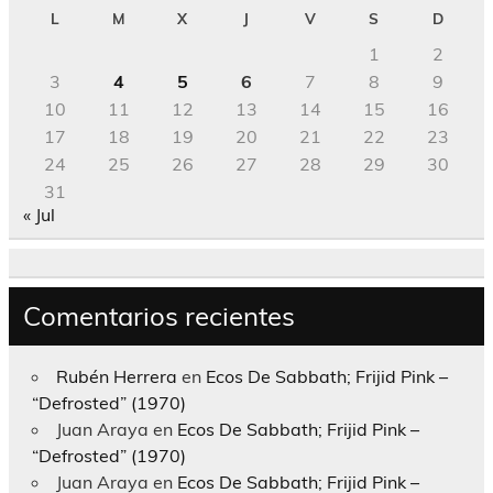
L
M
X
J
V
S
D
1
2
3
4
5
6
7
8
9
10
11
12
13
14
15
16
17
18
19
20
21
22
23
24
25
26
27
28
29
30
31
« Jul
Comentarios recientes
Rubén Herrera
en
Ecos De Sabbath; Frijid Pink –
“Defrosted” (1970)
Juan Araya
en
Ecos De Sabbath; Frijid Pink –
“Defrosted” (1970)
Juan Araya
en
Ecos De Sabbath; Frijid Pink –