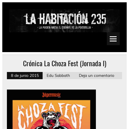
Saltar
al
contenido
La Habitación 235
Psychedelic, Stoner, Doom, Sludge, Fuzz, Space, Drone
Crónica La Choza Fest (Jornada I)
8 de junio 2015
Edu Sabbath
Deja un comentario