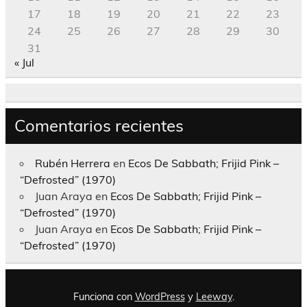
17
18
19
20
21
22
23
24
25
26
27
28
29
30
31
« Jul
Comentarios recientes
Rubén Herrera
en
Ecos De Sabbath; Frijid Pink –
“Defrosted” (1970)
Juan Araya
en
Ecos De Sabbath; Frijid Pink –
“Defrosted” (1970)
Juan Araya
en
Ecos De Sabbath; Frijid Pink –
“Defrosted” (1970)
Funciona con
WordPress
y
Leeway
.