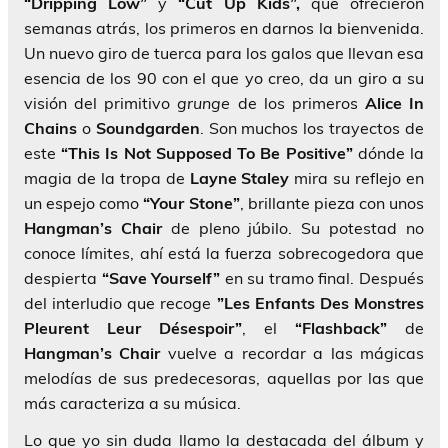
“Dripping Low”
y
“Cut Up Kids”,
que ofrecieron
semanas atrás, los primeros en darnos la bienvenida.
Un nuevo giro de tuerca para los galos que llevan esa
esencia de los 90 con el que yo creo, da un giro a su
visión del primitivo
grunge
de los primeros
Alice In
Chains
o
Soundgarden
. Son muchos los trayectos de
este
“This Is Not Supposed To Be Positive”
dónde la
magia de la tropa de
Layne Staley
mira su reflejo en
un espejo como
“Your Stone”
, brillante pieza con unos
Hangman’s Chair
de pleno júbilo. Su potestad no
conoce límites, ahí está la fuerza sobrecogedora que
despierta
“Save Yourself”
en su tramo final. Después
del interludio que recoge
”Les Enfants Des Monstres
Pleurent Leur Désespoir”
, el
“Flashback”
de
Hangman’s Chair
vuelve a recordar a las mágicas
melodías de sus predecesoras, aquellas por las que
más caracteriza a su música.
Lo que yo sin duda llamo la destacada del álbum y