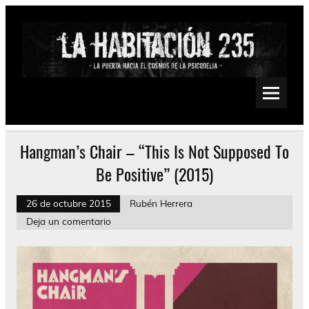
Saltar
al
contenido
La Habitación 235
Psychedelic, Stoner, Doom, Sludge, Fuzz, Space, Drone
Hangman’s Chair – “This Is Not Supposed To
Be Positive” (2015)
26 de octubre 2015
Rubén Herrera
Deja un comentario