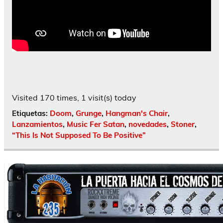
Visited 170 times, 1 visit(s) today
Etiquetas:
Doom
,
Grunge
,
Hangman's Chair
,
Lanzamientos
,
Music Fer Satan
,
novedades
,
Stoner
,
“This Is Not Supposed To Be Positive”