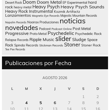
Doom
Doom Metal
hard
Experimental
Desert Rock
EP
Heavy Psych
Heavy Psych Sounds
rock
heavy metal
Heavy Rock
Instrumental
Kozmik Artifactz
Lanzamientos
Majestic Mountain Records
Magnetic Eye Records
noticias
Nooirax Producciones
Napalm Records
novedades
Post Metal
Podcast
Podcast Online
Psychedelic
Progressive
Psychedelic Rock
Proto Metal
slider
Sludge
Ripple Music
Space
Relapse Records
Stoner
Rock
Spinda Records
Stoner Rock
Stickman Records
Tee Pee Records
Publicaciones por Fecha
AGOSTO 2026
L
M
X
J
V
S
D
1
2
3
4
5
6
7
8
9
10
11
12
13
14
15
16