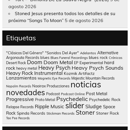
agosto 2026
Stoned Jesus presenta todos los detalles de su
próximo “Songs To Moon”
5 de agosto 2026
Etiquetas
Alternative
"Clásicos Del Género"
"Sonidos Del Ayer"
Adelantos
blues rock
Argonauta Records
blues
Blues Funeral Recordings
Crónicas
Doom
Doom Metal
hard
Experimental
Desert Rock
EP
Heavy Psych
Heavy Psych Sounds
rock
heavy metal
Heavy Rock
Instrumental
Kozmik Artifactz
Lanzamientos
Majestic Mountain Records
Magnetic Eye Records
noticias
Nooirax Producciones
Napalm Records
novedades
Post Metal
Podcast
Podcast Online
Psychedelic
Progressive
Psychedelic Rock
Proto Metal
slider
Sludge
Ripple Music
Space
Relapse Records
Stoner
Rock
Spinda Records
Stoner Rock
Stickman Records
Tee Pee Records