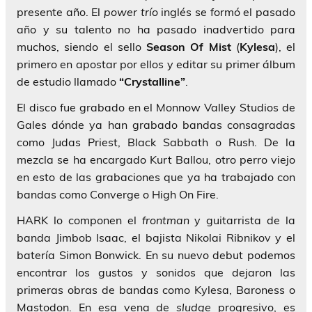
presente año. El
power trío
inglés se formó el pasado
año y su talento no ha pasado inadvertido para
muchos, siendo el sello
Season Of Mist
(
Kylesa
), el
primero en apostar por ellos y editar su primer álbum
de estudio llamado
“Crystalline”
.
El disco fue grabado en el
Monnow Valley Studios
de
Gales
dónde ya han grabado bandas consagradas
como
Judas Priest, Black Sabbath
o
Rush
. De la
mezcla se ha encargado
Kurt Ballou
, otro perro viejo
en esto de las grabaciones que ya ha trabajado con
bandas como
Converge
o
High On Fire
.
HARK
lo componen el
frontman
y guitarrista de la
banda
Jimbob Isaac
, el bajista
Nikolai Ribnikov
y el
batería
Simon Bonwick
. En su nuevo debut podemos
encontrar los gustos y sonidos que dejaron las
primeras obras de bandas como
Kylesa, Baroness
o
Mastodon
. En esa vena de
sludge
progresivo, es