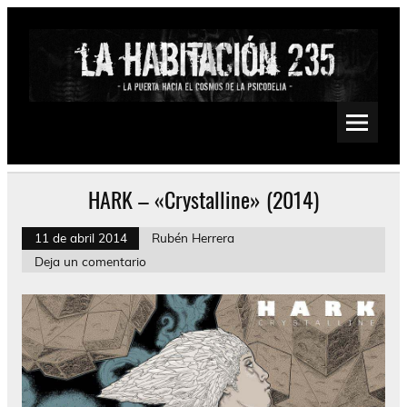
Saltar
al
contenido
La Habitación 235
Psychedelic, Stoner, Doom, Sludge, Fuzz, Space, Drone
HARK – «Crystalline» (2014)
11 de abril 2014
Rubén Herrera
Deja un comentario