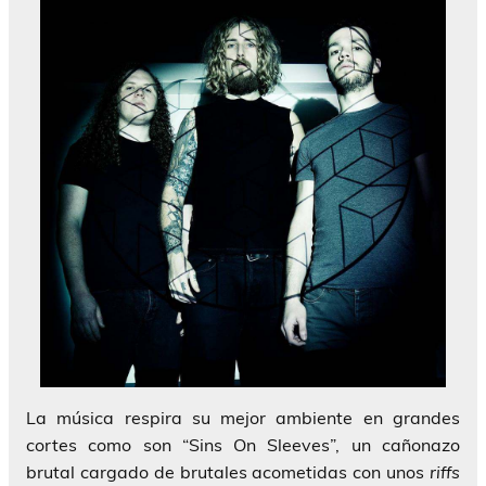
La música respira su mejor ambiente en grandes
cortes como son
“Sins On Sleeves”
, un cañonazo
brutal cargado de brutales acometidas con unos
riffs