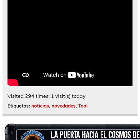
Visited 294 times, 1 visit(s) today
Etiquetas:
noticias
,
novedades
,
Tool