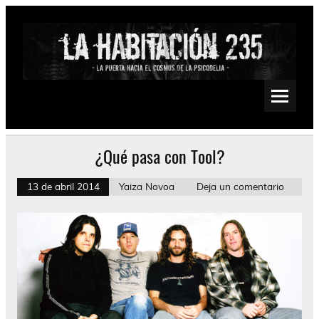
Saltar
al
contenido
La Habitación 235
Psychedelic, Stoner, Doom, Sludge, Fuzz, Space, Drone
¿Qué pasa con Tool?
13 de abril 2014
Yaiza Novoa
Deja un comentario