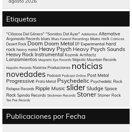
agosto 2026
Etiquetas
Alternative
"Clásicos Del Género"
"Sonidos Del Ayer"
Adelantos
blues rock
Argonauta Records
blues
Blues Funeral Recordings
Crónicas
Doom
Doom Metal
hard
Experimental
Desert Rock
EP
Heavy Psych
Heavy Psych Sounds
rock
heavy metal
Heavy Rock
Instrumental
Kozmik Artifactz
Lanzamientos
Majestic Mountain Records
Magnetic Eye Records
noticias
Nooirax Producciones
Napalm Records
novedades
Post Metal
Podcast
Podcast Online
Psychedelic
Progressive
Psychedelic Rock
Proto Metal
slider
Sludge
Ripple Music
Space
Relapse Records
Stoner
Rock
Spinda Records
Stoner Rock
Stickman Records
Tee Pee Records
Publicaciones por Fecha