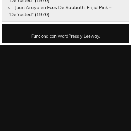
“Defrosted” (1970)
Juan Araya
en
Ecos De Sabbath; Frijid Pink –
“Defrosted” (1970)
Funciona con
WordPress
y
Leeway
.