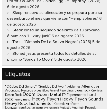
Parrot-Ox And The Golden Egg Of Empathy” (2026)
6 de agosto 2026
Sleep renueva su alineación y se prepara para su
desembarco el mes que viene con “Hempispheres”
6
de agosto 2026
Steak lanza un segundo adelanto de su próximo
álbum con “Luxury Junk”
6 de agosto 2026
Tort – “Dimonis De La Sauva Negra” (2026)
5 de
agosto 2026
Stoned Jesus presenta todos los detalles de su
próximo “Songs To Moon”
5 de agosto 2026
Etiquetas
Alternative
"Clásicos Del Género"
"Sonidos Del Ayer"
Adelantos
blues rock
Argonauta Records
blues
Blues Funeral Recordings
Crónicas
Doom
Doom Metal
hard
Experimental
Desert Rock
EP
Heavy Psych
Heavy Psych Sounds
rock
heavy metal
Heavy Rock
Instrumental
Kozmik Artifactz
Lanzamientos
Majestic Mountain Records
Magnetic Eye Records