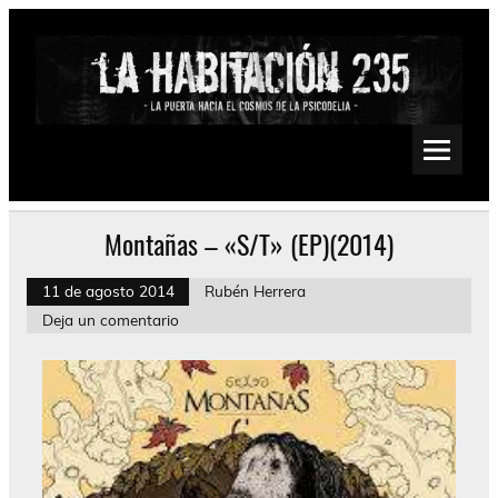
Saltar
al
contenido
La Habitación 235
Psychedelic, Stoner, Doom, Sludge, Fuzz, Space, Drone
Montañas – «S/T» (EP)(2014)
11 de agosto 2014
Rubén Herrera
Deja un comentario