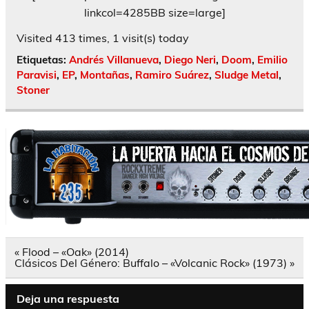
linkcol=4285BB size=large]
Visited 413 times, 1 visit(s) today
Etiquetas:
Andrés Villanueva
,
Diego Neri
,
Doom
,
Emilio
Paravisi
,
EP
,
Montañas
,
Ramiro Suárez
,
Sludge Metal
,
Stoner
Navegación
« Flood – «Oak» (2014)
de
Clásicos Del Género: Buffalo – «Volcanic Rock» (1973) »
entradas
Deja una respuesta