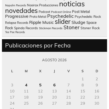
noticias
Nooirax Producciones
Napalm Records
novedades
Post Metal
Podcast
Podcast Online
Psychedelic
Progressive
Psychedelic Rock
Proto Metal
slider
Sludge
Ripple Music
Space
Relapse Records
Stoner
Rock
Spinda Records
Stoner Rock
Stickman Records
Tee Pee Records
Publicaciones por Fecha
AGOSTO 2026
L
M
X
J
V
S
D
1
2
3
4
5
6
7
8
9
10
11
12
13
14
15
16
17
18
19
20
21
22
23
24
25
26
27
28
29
30