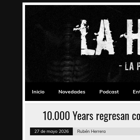
Saltar
al
contenido
La Habitación 235
Psychedelic, Stoner, Doom, Sludge, Fuzz, Space,
Inicio
Novedades
Podcast
En
10.000 Years regresan co
27 de mayo 2026
Rubén Herrera