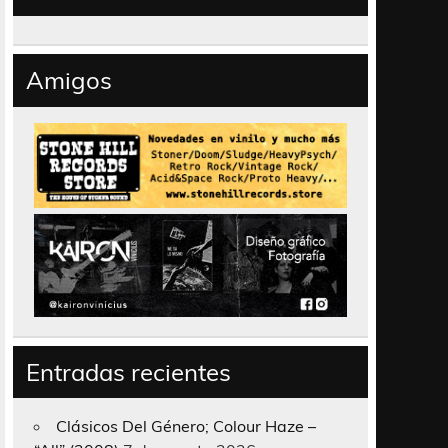
Amigos
Entradas recientes
Clásicos Del Género; Colour Haze –