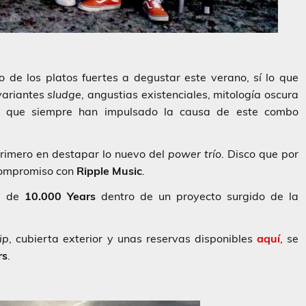
 de los platos fuertes a degustar este verano, sí lo que
variantes
sludge
, angustias existenciales, mitología oscura
asía que siempre han impulsado la causa de este combo
 primero en destapar lo nuevo del
power
trío
. Disco que por
compromiso con
Ripple
Music
.
ía de
10.000 Years
dentro de un proyecto surgido de la
ip
, cubierta exterior y unas reservas disponibles
aquí
, se
rs
.