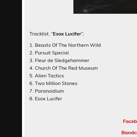
Tracklist
, “
Esox Lucifer
”;
1. Beasts Of The Northern Wild
2. Pursuit Special
3. Fleur de Sledgehammer
4. Church Of The Red Museum
5. Alien Tactics
6. Two Million Stones
7. Paranoidium
8. Esox Lucifer
Faceb
Bandc