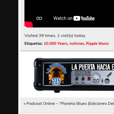
Visited 39 times, 1 visit(s) today
Etiquetas:
10.000 Years
,
noticias
,
Ripple Music
Navegación
« Podcast Online – “Planeta Blues (Ediciones De
de
entradas