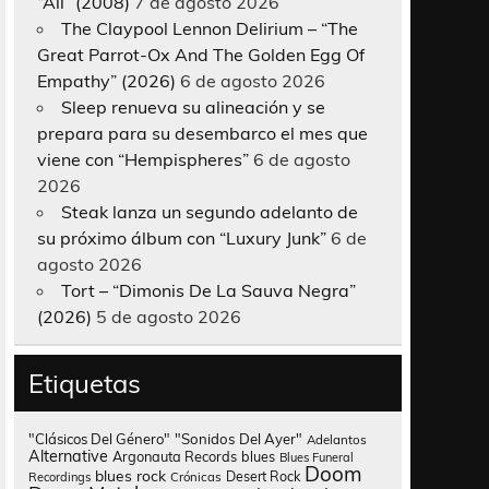
“All” (2008)
7 de agosto 2026
The Claypool Lennon Delirium – “The
Great Parrot-Ox And The Golden Egg Of
Empathy” (2026)
6 de agosto 2026
Sleep renueva su alineación y se
prepara para su desembarco el mes que
viene con “Hempispheres”
6 de agosto
2026
Steak lanza un segundo adelanto de
su próximo álbum con “Luxury Junk”
6 de
agosto 2026
Tort – “Dimonis De La Sauva Negra”
(2026)
5 de agosto 2026
Etiquetas
"Clásicos Del Género"
"Sonidos Del Ayer"
Adelantos
Alternative
Argonauta Records
blues
Blues Funeral
Doom
blues rock
Desert Rock
Recordings
Crónicas