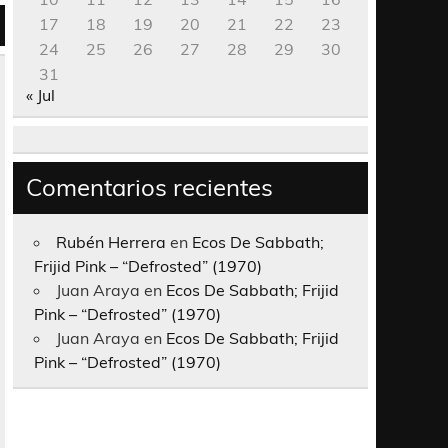
17
18
19
20
21
22
23
24
25
26
27
28
29
30
31
« Jul
Comentarios recientes
Rubén Herrera
en
Ecos De Sabbath;
Frijid Pink – “Defrosted” (1970)
Juan Araya
en
Ecos De Sabbath; Frijid
Pink – “Defrosted” (1970)
Juan Araya
en
Ecos De Sabbath; Frijid
Pink – “Defrosted” (1970)