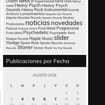
Doom Metal
hard rock
Experimental
heavy
EP
Heavy Psych
Heavy Psych
metal
Sounds
Heavy Rock
Instrumental
Kozmik
Lanzamientos
Artifactz
Magnetic Eye Records
Nooirax
Majestic Mountain Records
Napalm Records
noticias
novedades
Producciones
Progressive
Post Metal
Podcast
Podcast Online
Psychedelic
Psychedelic Rock
Proto Metal
slider
Ripple Music
Relapse Records
Sludge
Space Rock
Spinda Records
Stickman
Stoner
Stoner Rock
Records
Tee Pee Records
Publicaciones por Fecha
AGOSTO 2026
L
M
X
J
V
S
D
1
2
3
4
5
6
7
8
9
10
11
12
13
14
15
16