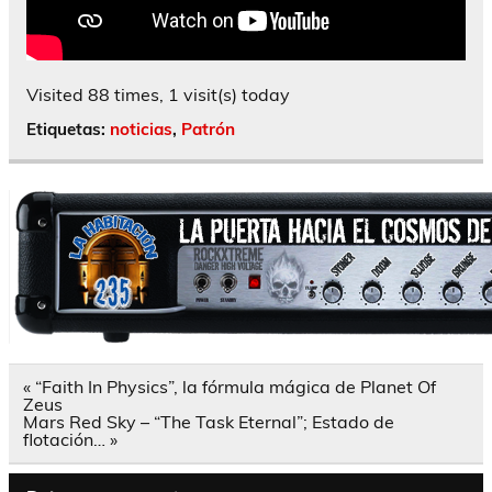
Visited 88 times, 1 visit(s) today
Etiquetas:
noticias
,
Patrón
Navegación
« “Faith In Physics”, la fórmula mágica de Planet Of
de
Zeus
entradas
Mars Red Sky – “The Task Eternal”; Estado de
flotación… »