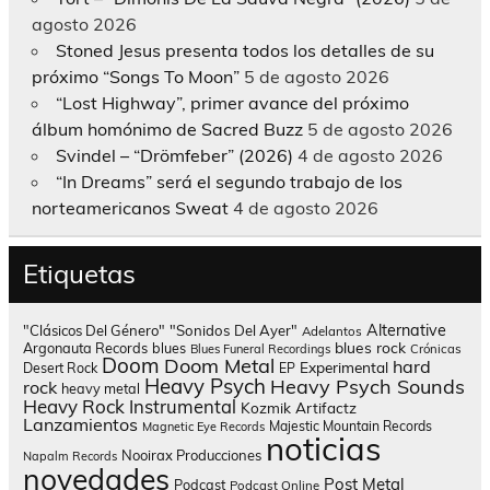
agosto 2026
Stoned Jesus presenta todos los detalles de su
próximo “Songs To Moon”
5 de agosto 2026
“Lost Highway”, primer avance del próximo
álbum homónimo de Sacred Buzz
5 de agosto 2026
Svindel – “Drömfeber” (2026)
4 de agosto 2026
“In Dreams” será el segundo trabajo de los
norteamericanos Sweat
4 de agosto 2026
Etiquetas
Alternative
"Clásicos Del Género"
"Sonidos Del Ayer"
Adelantos
blues rock
Argonauta Records
blues
Blues Funeral Recordings
Crónicas
Doom
Doom Metal
hard
Experimental
Desert Rock
EP
Heavy Psych
Heavy Psych Sounds
rock
heavy metal
Heavy Rock
Instrumental
Kozmik Artifactz
Lanzamientos
Majestic Mountain Records
Magnetic Eye Records
noticias
Nooirax Producciones
Napalm Records
novedades
Post Metal
Podcast
Podcast Online