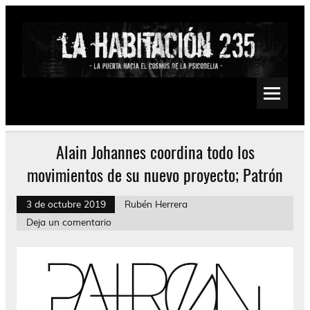
Saltar
al
contenido
La Habitación 235
Psychedelic, Stoner, Doom, Sludge, Fuzz, Space, Drone
Alain Johannes coordina todo los
movimientos de su nuevo proyecto; Patrón
3 de octubre 2019
Rubén Herrera
Deja un comentario