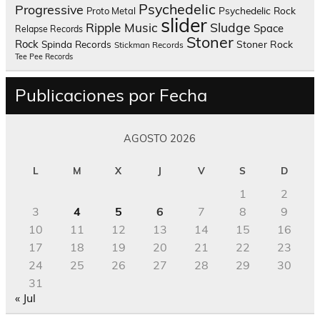
Psychedelic
Progressive
Psychedelic Rock
Proto Metal
slider
Sludge
Ripple Music
Space
Relapse Records
Stoner
Rock
Spinda Records
Stoner Rock
Stickman Records
Tee Pee Records
Publicaciones por Fecha
AGOSTO 2026
L
M
X
J
V
S
D
1
2
3
4
5
6
7
8
9
10
11
12
13
14
15
16
17
18
19
20
21
22
23
24
25
26
27
28
29
30
31
« Jul