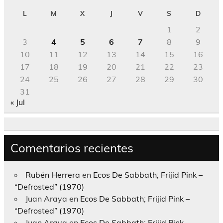
L
M
X
J
V
S
D
1
2
3
4
5
6
7
8
9
10
11
12
13
14
15
16
17
18
19
20
21
22
23
24
25
26
27
28
29
30
31
« Jul
Comentarios recientes
Rubén Herrera
en
Ecos De Sabbath; Frijid Pink –
“Defrosted” (1970)
Juan Araya
en
Ecos De Sabbath; Frijid Pink –
“Defrosted” (1970)
Juan Araya
en
Ecos De Sabbath; Frijid Pink –