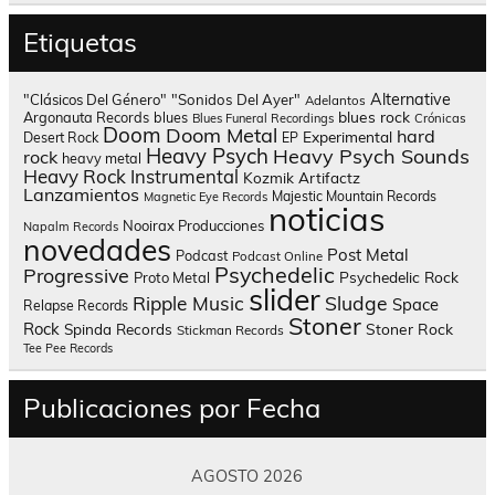
Etiquetas
Alternative
"Clásicos Del Género"
"Sonidos Del Ayer"
Adelantos
blues rock
Argonauta Records
blues
Blues Funeral Recordings
Crónicas
Doom
Doom Metal
hard
Experimental
Desert Rock
EP
Heavy Psych
Heavy Psych Sounds
rock
heavy metal
Heavy Rock
Instrumental
Kozmik Artifactz
Lanzamientos
Majestic Mountain Records
Magnetic Eye Records
noticias
Nooirax Producciones
Napalm Records
novedades
Post Metal
Podcast
Podcast Online
Psychedelic
Progressive
Psychedelic Rock
Proto Metal
slider
Sludge
Ripple Music
Space
Relapse Records
Stoner
Rock
Spinda Records
Stoner Rock
Stickman Records
Tee Pee Records
Publicaciones por Fecha
AGOSTO 2026