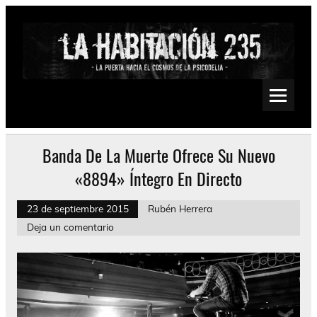
Saltar
al
contenido
La Habitación 235
Psychedelic, Stoner, Doom, Sludge, Fuzz, Space, Drone
Banda De La Muerte Ofrece Su Nuevo
«8894» Íntegro En Directo
23 de septiembre 2015
Rubén Herrera
Deja un comentario