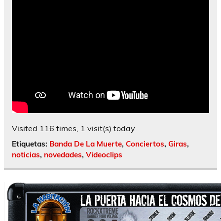
Visited 116 times, 1 visit(s) today
Etiquetas:
Banda De La Muerte
,
Conciertos
,
Giras
,
noticias
,
novedades
,
Videoclips