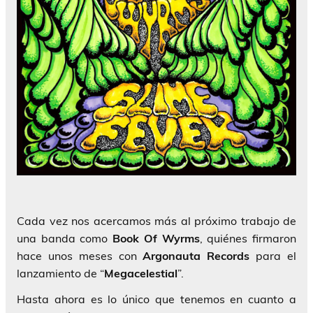
Cada vez nos acercamos más al próximo trabajo de
una banda como
Book Of Wyrms
, quiénes firmaron
hace unos meses con
Argonauta Records
para el
lanzamiento de “
Megacelestial
”.
Hasta ahora es lo único que tenemos en cuanto a