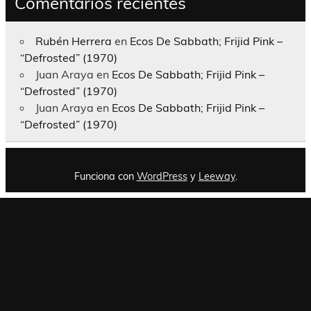
Comentarios recientes
Rubén Herrera
en
Ecos De Sabbath; Frijid Pink –
“Defrosted” (1970)
Juan Araya
en
Ecos De Sabbath; Frijid Pink –
“Defrosted” (1970)
Juan Araya
en
Ecos De Sabbath; Frijid Pink –
“Defrosted” (1970)
Funciona con
WordPress
y
Leeway
.