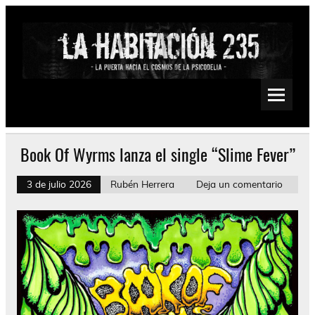
Saltar
al
contenido
La Habitación 235
Psychedelic, Stoner, Doom, Sludge, Fuzz, Space, Drone
Book Of Wyrms lanza el single “Slime Fever”
3 de julio 2026
Rubén Herrera
Deja un comentario