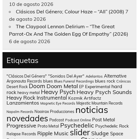
10 de agosto 2026
Clásicos Del Género; Colour Haze – “All” (2008)
7
de agosto 2026
The Claypool Lennon Delirium – “The Great
Parrot-Ox And The Golden Egg Of Empathy” (2026)
6 de agosto 2026
Etiquetas
Alternative
"Clásicos Del Género"
"Sonidos Del Ayer"
Adelantos
blues rock
Argonauta Records
blues
Blues Funeral Recordings
Crónicas
Doom
Doom Metal
hard
Experimental
Desert Rock
EP
Heavy Psych
Heavy Psych Sounds
rock
heavy metal
Heavy Rock
Instrumental
Kozmik Artifactz
Lanzamientos
Majestic Mountain Records
Magnetic Eye Records
noticias
Nooirax Producciones
Napalm Records
novedades
Post Metal
Podcast
Podcast Online
Psychedelic
Progressive
Psychedelic Rock
Proto Metal
slider
Sludge
Ripple Music
Space
Relapse Records