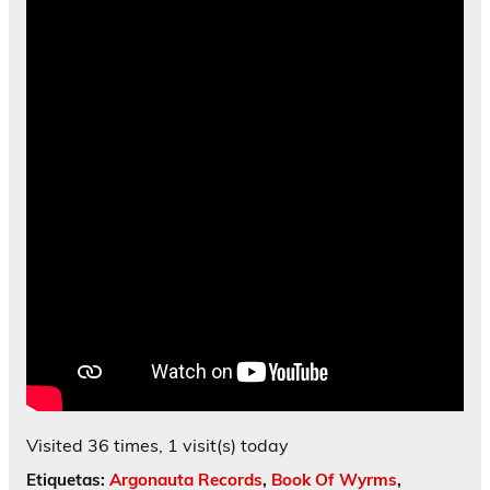
Visited 36 times, 1 visit(s) today
Etiquetas:
Argonauta Records
,
Book Of Wyrms
,