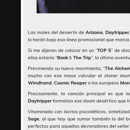
Las moles del desierto de
Arizona
,
Daytripper
lo harán bajo esa línea promocional que marc
Si me dijeran de colocar en un “
TOP 5
” de dis
ellos estaría “
Book I: The Trip
”, la última avent
Previniendo su nuevo movimiento, “
The Alchem
mucho con esa masa valvular al
stoner doo
Windhand
,
Cosmic Reaper
o los europeos
Mon
Precisamente, la canción principal es que 
Daytripper
formaliza ese
doom
desértico que 
Vitaminado con locrios psicodélicos, sintetiz
Sage
, al que hay que sumar también la del b
perfectos para aquellos devoradores del seño