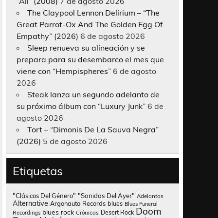
“All” (2008)
7 de agosto 2026
The Claypool Lennon Delirium – “The
Great Parrot-Ox And The Golden Egg Of
Empathy” (2026)
6 de agosto 2026
Sleep renueva su alineación y se
prepara para su desembarco el mes que
viene con “Hempispheres”
6 de agosto
2026
Steak lanza un segundo adelanto de
su próximo álbum con “Luxury Junk”
6 de
agosto 2026
Tort – “Dimonis De La Sauva Negra”
(2026)
5 de agosto 2026
Etiquetas
"Clásicos Del Género"
"Sonidos Del Ayer"
Adelantos
Alternative
Argonauta Records
blues
Blues Funeral
Doom
blues rock
Desert Rock
Recordings
Crónicas