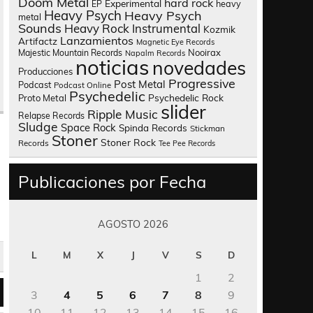
Doom Metal
hard rock
Experimental
heavy
EP
Heavy Psych
Heavy Psych
metal
Sounds
Heavy Rock
Instrumental
Kozmik
Lanzamientos
Artifactz
Magnetic Eye Records
Nooirax
Majestic Mountain Records
Napalm Records
noticias
novedades
Producciones
Progressive
Post Metal
Podcast
Podcast Online
Psychedelic
Psychedelic Rock
Proto Metal
slider
Ripple Music
Relapse Records
Sludge
Space Rock
Spinda Records
Stickman
Stoner
Stoner Rock
Records
Tee Pee Records
Publicaciones por Fecha
AGOSTO 2026
L
M
X
J
V
S
D
1
2
3
4
5
6
7
8
9
10
11
12
13
14
15
16