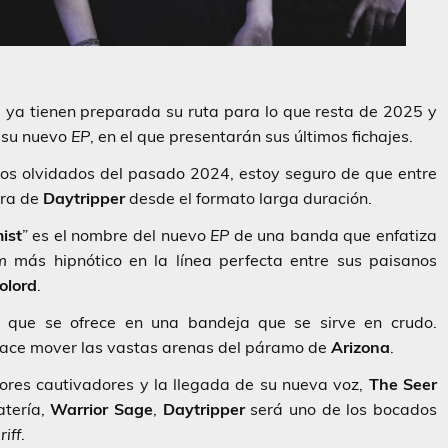
, ya tienen preparada su ruta para lo que resta de 2025 y
a su nuevo
EP
, en el que presentarán sus últimos fichajes.
cos olvidados del pasado 2024, estoy seguro de que entre
ura de
Daytripper
desde el formato larga duración.
ist
” es el nombre del nuevo
EP
de una banda que enfatiza
m
más hipnótico en la línea perfecta entre sus paisanos
olord
.
la que se ofrece en una bandeja que se sirve en crudo.
hace mover las vastas arenas del páramo de
Arizona
.
adores cautivadores y la llegada de su nueva voz,
The Seer
atería,
Warrior Sage
,
Daytripper
será uno de los bocados
r
riff
.