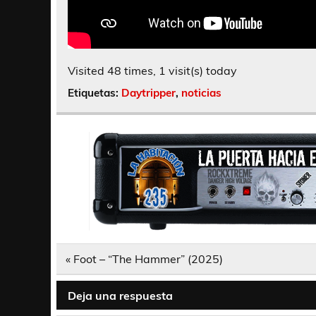
Visited 48 times, 1 visit(s) today
Etiquetas:
Daytripper
,
noticias
Navegación
« Foot – “The Hammer” (2025)
de
entradas
Deja una respuesta