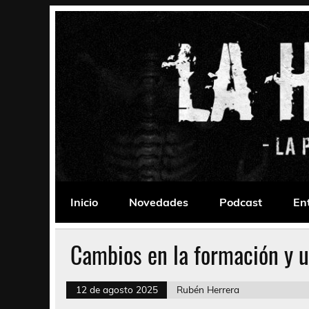
Saltar
al
contenido
La Habitación 235
Psychedelic, Stoner, Doom, Sludge, Fuzz, Space,
Inicio
Novedades
Podcast
En
Cambios en la formación y u
12 de agosto 2025
Rubén Herrera