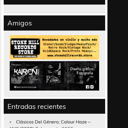
Amigos
Entradas recientes
Clásicos Del Género; Colour Haze –