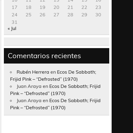
17
18
19
20
21
22
23
24
25
26
27
28
29
30
31
« Jul
Comentarios recientes
Rubén Herrera
en
Ecos De Sabbath;
Frijid Pink – “Defrosted” (1970)
Juan Araya
en
Ecos De Sabbath; Frijid
Pink – “Defrosted” (1970)
Juan Araya
en
Ecos De Sabbath; Frijid
Pink – “Defrosted” (1970)