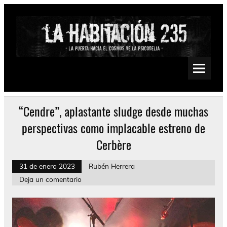
Saltar
al
contenido
La Habitación 235
Psychedelic, Stoner, Doom, Sludge, Fuzz, Space, Drone
“Cendre”, aplastante sludge desde muchas
perspectivas como implacable estreno de
Cerbère
31 de enero 2023
Rubén Herrera
Deja un comentario