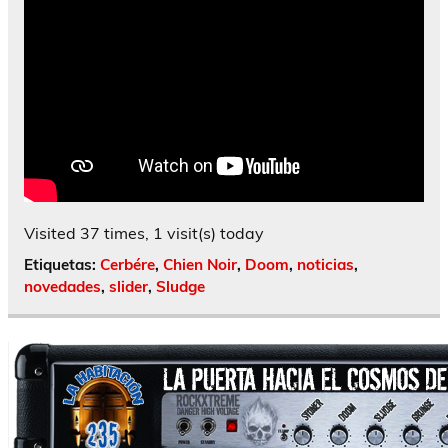
Visited 37 times, 1 visit(s) today
Etiquetas:
Cerbére
,
Chien Noir
,
Doom
,
noticias
,
novedades
,
slider
,
Sludge