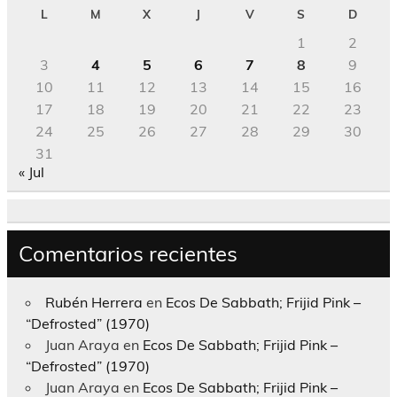
L
M
X
J
V
S
D
1
2
3
4
5
6
7
8
9
10
11
12
13
14
15
16
17
18
19
20
21
22
23
24
25
26
27
28
29
30
31
« Jul
Comentarios recientes
Rubén Herrera
en
Ecos De Sabbath; Frijid Pink –
“Defrosted” (1970)
Juan Araya
en
Ecos De Sabbath; Frijid Pink –
“Defrosted” (1970)
Juan Araya
en
Ecos De Sabbath; Frijid Pink –