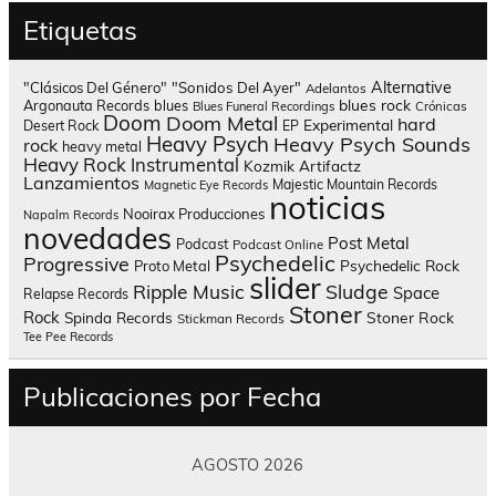
Etiquetas
Alternative
"Clásicos Del Género"
"Sonidos Del Ayer"
Adelantos
blues rock
Argonauta Records
blues
Blues Funeral Recordings
Crónicas
Doom
Doom Metal
hard
Experimental
Desert Rock
EP
Heavy Psych
Heavy Psych Sounds
rock
heavy metal
Heavy Rock
Instrumental
Kozmik Artifactz
Lanzamientos
Majestic Mountain Records
Magnetic Eye Records
noticias
Nooirax Producciones
Napalm Records
novedades
Post Metal
Podcast
Podcast Online
Psychedelic
Progressive
Psychedelic Rock
Proto Metal
slider
Sludge
Ripple Music
Space
Relapse Records
Stoner
Rock
Spinda Records
Stoner Rock
Stickman Records
Tee Pee Records
Publicaciones por Fecha
AGOSTO 2026