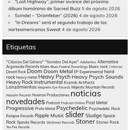
“Lost Highway”, primer avance del próximo
álbum homónimo de Sacred Buzz
5 de agosto 2026
Svindel – “Drömfeber” (2026)
4 de agosto 2026
“In Dreams” será el segundo trabajo de los
norteamericanos Sweat
4 de agosto 2026
Etiquetas
Alternative
"Clásicos Del Género"
"Sonidos Del Ayer"
Adelantos
blues rock
Argonauta Records
blues
Blues Funeral Recordings
Crónicas
Doom
Doom Metal
hard
Experimental
Desert Rock
EP
Heavy Psych
Heavy Psych Sounds
rock
heavy metal
Heavy Rock
Instrumental
Kozmik Artifactz
Lanzamientos
Majestic Mountain Records
Magnetic Eye Records
noticias
Nooirax Producciones
Napalm Records
novedades
Post Metal
Podcast
Podcast Online
Psychedelic
Progressive
Psychedelic Rock
Proto Metal
slider
Sludge
Ripple Music
Space
Relapse Records
Stoner
Rock
Spinda Records
Stoner Rock
Stickman Records
Tee Pee Records