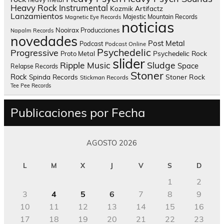
Heavy Rock
Instrumental
Kozmik Artifactz
Lanzamientos
Majestic Mountain Records
Magnetic Eye Records
noticias
Nooirax Producciones
Napalm Records
novedades
Post Metal
Podcast
Podcast Online
Psychedelic
Progressive
Psychedelic Rock
Proto Metal
slider
Sludge
Ripple Music
Space
Relapse Records
Stoner
Rock
Spinda Records
Stoner Rock
Stickman Records
Tee Pee Records
Publicaciones por Fecha
AGOSTO 2026
L
M
X
J
V
S
D
1
2
3
4
5
6
7
8
9
10
11
12
13
14
15
16
17
18
19
20
21
22
23