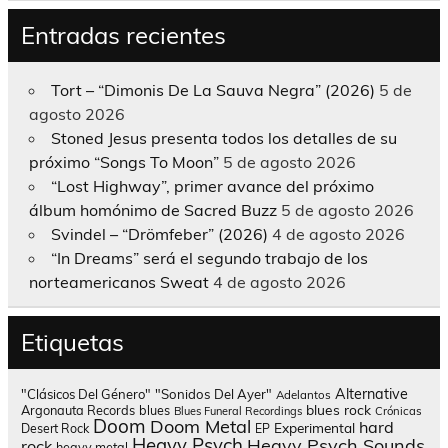
Entradas recientes
Tort – “Dimonis De La Sauva Negra” (2026)
5 de
agosto 2026
Stoned Jesus presenta todos los detalles de su
próximo “Songs To Moon”
5 de agosto 2026
“Lost Highway”, primer avance del próximo
álbum homónimo de Sacred Buzz
5 de agosto 2026
Svindel – “Drömfeber” (2026)
4 de agosto 2026
“In Dreams” será el segundo trabajo de los
norteamericanos Sweat
4 de agosto 2026
Etiquetas
Alternative
"Clásicos Del Género"
"Sonidos Del Ayer"
Adelantos
blues rock
Argonauta Records
blues
Blues Funeral Recordings
Crónicas
Doom
Doom Metal
hard
Experimental
Desert Rock
EP
Heavy Psych
Heavy Psych Sounds
rock
heavy metal