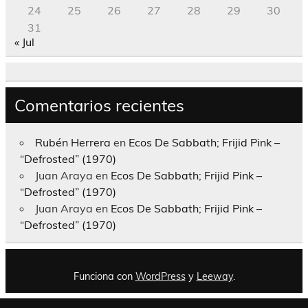
24
25
26
27
28
29
30
31
« Jul
Comentarios recientes
Rubén Herrera
en
Ecos De Sabbath; Frijid Pink –
“Defrosted” (1970)
Juan Araya
en
Ecos De Sabbath; Frijid Pink –
“Defrosted” (1970)
Juan Araya
en
Ecos De Sabbath; Frijid Pink –
“Defrosted” (1970)
Funciona con
WordPress
y
Leeway
.