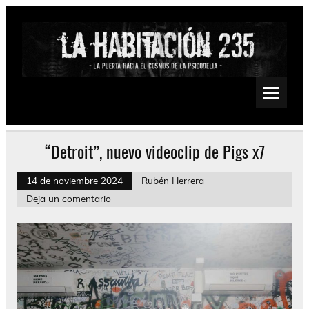
Saltar
al
contenido
La Habitación 235
Psychedelic, Stoner, Doom, Sludge, Fuzz, Space, Drone
“Detroit”, nuevo videoclip de Pigs x7
14 de noviembre 2024
Rubén Herrera
Deja un comentario