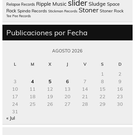
slider
Sludge
Ripple Music
Space
Relapse Records
Stoner
Rock
Spinda Records
Stoner Rock
Stickman Records
Tee Pee Records
Publicaciones por Fecha
AGOSTO 2026
L
M
X
J
V
S
D
1
2
3
4
5
6
7
8
9
10
11
12
13
14
15
16
17
18
19
20
21
22
23
24
25
26
27
28
29
30
31
« Jul