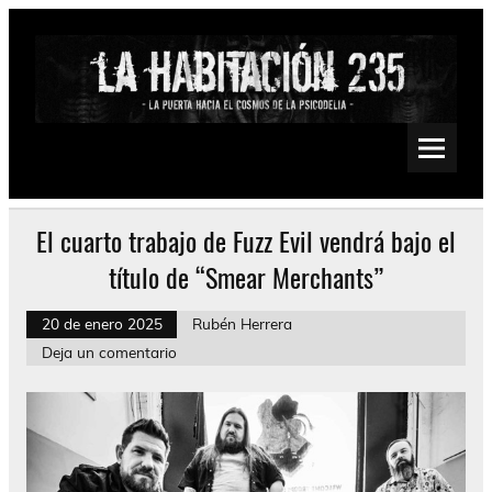
Saltar
al
contenido
La Habitación 235
Psychedelic, Stoner, Doom, Sludge, Fuzz, Space, Drone
El cuarto trabajo de Fuzz Evil vendrá bajo el
título de “Smear Merchants”
20 de enero 2025
Rubén Herrera
Deja un comentario