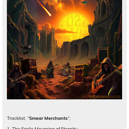
Tracklist
, “
Smear Merchants
”;
1. The Fraile Mourning of Eternity