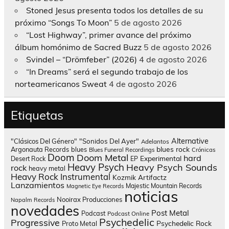
Stoned Jesus presenta todos los detalles de su
próximo “Songs To Moon”
5 de agosto 2026
“Lost Highway”, primer avance del próximo
álbum homónimo de Sacred Buzz
5 de agosto 2026
Svindel – “Drömfeber” (2026)
4 de agosto 2026
“In Dreams” será el segundo trabajo de los
norteamericanos Sweat
4 de agosto 2026
Etiquetas
Alternative
"Clásicos Del Género"
"Sonidos Del Ayer"
Adelantos
blues rock
Argonauta Records
blues
Blues Funeral Recordings
Crónicas
Doom
Doom Metal
hard
Experimental
Desert Rock
EP
Heavy Psych
Heavy Psych Sounds
rock
heavy metal
Heavy Rock
Instrumental
Kozmik Artifactz
Lanzamientos
Majestic Mountain Records
Magnetic Eye Records
noticias
Nooirax Producciones
Napalm Records
novedades
Post Metal
Podcast
Podcast Online
Psychedelic
Progressive
Psychedelic Rock
Proto Metal