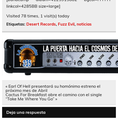
linkcol=4285BB size=large]
Visited 78 times, 1 visit(s) today
Etiquetas:
Desert Records
,
Fuzz Evil
,
noticias
Navegación
« Earl Of Hell presentará su homónimo estreno el
de
próximo mes de Abril
entradas
Cactus For Breakfast abre el camino con el single
“Take Me Where You Go” »
Deja una respuesta