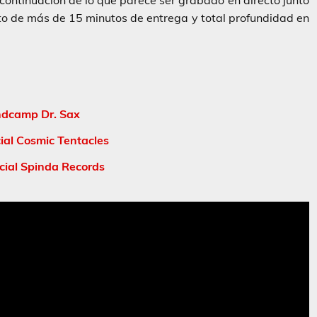
continuación de lo que parece ser grabado en directo junto
o de más de 15 minutos de entrega y total profundidad en
dcamp Dr. Sax
ial Cosmic Tentacles
cial Spinda Records