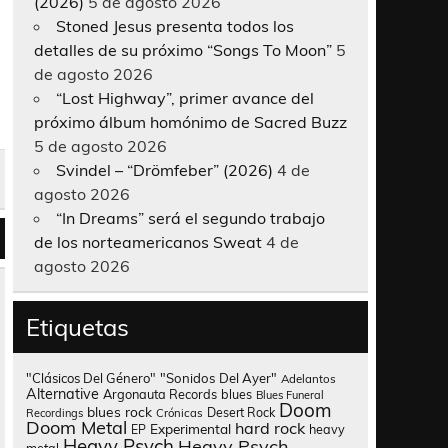
(2026)
5 de agosto 2026
Stoned Jesus presenta todos los
detalles de su próximo “Songs To Moon”
5
de agosto 2026
“Lost Highway”, primer avance del
próximo álbum homónimo de Sacred Buzz
5 de agosto 2026
Svindel – “Drömfeber” (2026)
4 de
agosto 2026
“In Dreams” será el segundo trabajo
de los norteamericanos Sweat
4 de
agosto 2026
Etiquetas
"Clásicos Del Género"
"Sonidos Del Ayer"
Adelantos
Alternative
Argonauta Records
blues
Blues Funeral
Doom
blues rock
Desert Rock
Recordings
Crónicas
Doom Metal
hard rock
Experimental
heavy
EP
Heavy Psych
Heavy Psych