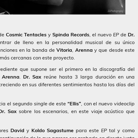
 de
Cosmic Tentacles
y
Spinda Records
, el nuevo
EP
de
Dr.
ntrar de lleno en la personalidad musical de su único
unciones en la banda de
Vitoria
,
Arenna
y que desde este
 más cercanas con este proyecto.
grediente que supone ser el primero en la discografía del
s
Arenna
.
Dr. Sax
reúne hasta 3 larga duración en una
creciendo en sus diferentes sentimientos hasta los días del
icia el segundo
single
de este
“Ellis”
, con el nuevo
videoclip
Dr. Sax
sobre los escenarios, en este viaje acústico que
tores
David
y
Koldo Sagastume
para este
EP
tal y como