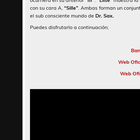
ocurriera en su anterior
“III”
.
“Llise”
muestra la 
con su cara A,
“Sille”
. Ambas forman un conjunt
el sub consciente mundo de
Dr. Sax.
Puedes disfrutarlo a continuación;
Ban
Web Ofic
Web Ofi