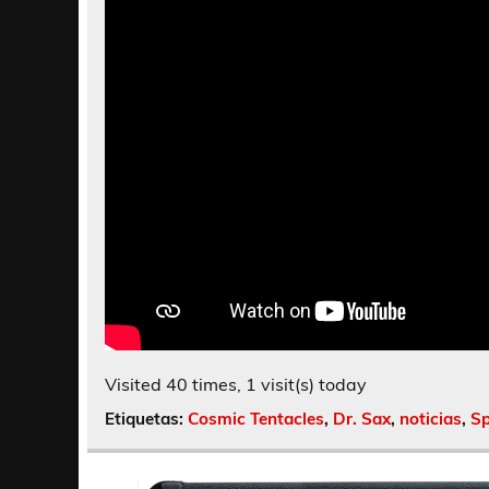
Visited 40 times, 1 visit(s) today
Etiquetas:
Cosmic Tentacles
,
Dr. Sax
,
noticias
,
Sp