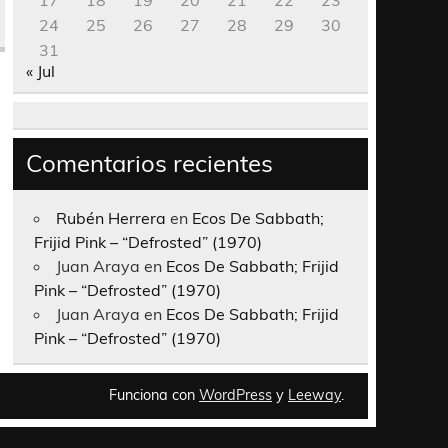
17
18
19
20
21
22
23
24
25
26
27
28
29
30
31
« Jul
Comentarios recientes
Rubén Herrera
en
Ecos De Sabbath;
Frijid Pink – “Defrosted” (1970)
Juan Araya
en
Ecos De Sabbath; Frijid
Pink – “Defrosted” (1970)
Juan Araya
en
Ecos De Sabbath; Frijid
Pink – “Defrosted” (1970)
Funciona con
WordPress
y
Leeway
.