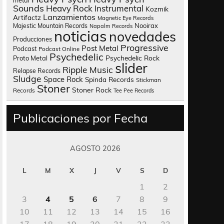
metal
Sounds
Heavy Rock
Instrumental
Kozmik
Lanzamientos
Artifactz
Magnetic Eye Records
Nooirax
Majestic Mountain Records
Napalm Records
noticias
novedades
Producciones
Progressive
Post Metal
Podcast
Podcast Online
Psychedelic
Psychedelic Rock
Proto Metal
slider
Ripple Music
Relapse Records
Sludge
Space Rock
Spinda Records
Stickman
Stoner
Stoner Rock
Records
Tee Pee Records
Publicaciones por Fecha
AGOSTO 2026
L
M
X
J
V
S
D
1
2
3
4
5
6
7
8
9
10
11
12
13
14
15
16