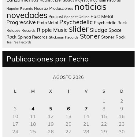
Majestic Mountain Records
Magnetic Eye Records
noticias
Nooirax Producciones
Napalm Records
novedades
Post Metal
Podcast
Podcast Online
Psychedelic
Progressive
Psychedelic Rock
Proto Metal
slider
Sludge
Ripple Music
Space
Relapse Records
Stoner
Rock
Spinda Records
Stoner Rock
Stickman Records
Tee Pee Records
Publicaciones por Fecha
AGOSTO 2026
L
M
X
J
V
S
D
1
2
3
4
5
6
7
8
9
10
11
12
13
14
15
16
17
18
19
20
21
22
23
24
25
26
27
28
29
30