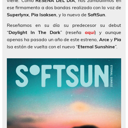
viene. Como
RESEÑA DEL DÍA
, nos zambullimos en
ese firmamento a dos bandas realizado con la voz de
Superlynx
,
Pia
Isaksen
, y lo nuevo de
SoftSun
.
Reseñamos en su día su predecesor su debut
“
Daylight In The Dark
” (reseña
aquí
) y aunque
apenas ha pasado un año de este estreno,
Arce
y
Pia
Isa están de vuelta con el nuevo “
Eternal Sunshine
”.