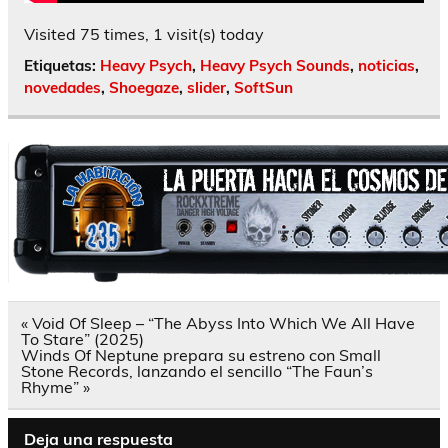
Visited 75 times, 1 visit(s) today
Etiquetas:
Heavy Psych
,
Heavy Psych Sounds
,
noticias
,
novedades
,
Shoegaze
,
slider
,
SoftSun
Navegación
« Void Of Sleep – “The Abyss Into Which We All Have
de
To Stare” (2025)
entradas
Winds Of Neptune prepara su estreno con Small
Stone Records, lanzando el sencillo “The Faun’s
Rhyme” »
Deja una respuesta