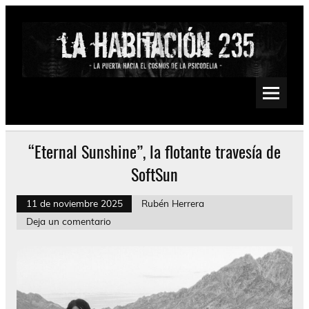
Saltar
al
contenido
La Habitación 235
Psychedelic, Stoner, Doom, Sludge, Fuzz, Space, Drone
“Eternal Sunshine”, la flotante travesía de
SoftSun
11 de noviembre 2025
Rubén Herrera
Deja un comentario