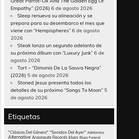
Great Parrot-Ox And The Golden Egg Of
Empathy” (2026)
6 de agosto 2026
Sleep renueva su alineación y se
prepara para su desembarco el mes que
viene con “Hempispheres”
6 de agosto
2026
Steak lanza un segundo adelanto de
su próximo álbum con “Luxury Junk”
6 de
agosto 2026
Tort – “Dimonis De La Sauva Negra”
(2026)
5 de agosto 2026
Stoned Jesus presenta todos los
detalles de su próximo “Songs To Moon”
5
de agosto 2026
Etiquetas
"Clásicos Del Género"
"Sonidos Del Ayer"
Adelantos
Alternative
Argonauta Records
blues
Blues Funeral