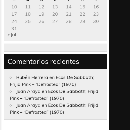
10
11
12
13
14
15
16
17
18
19
20
21
22
23
24
25
26
27
28
29
30
31
« Jul
Comentarios recientes
Rubén Herrera
en
Ecos De Sabbath;
Frijid Pink – “Defrosted” (1970)
Juan Araya
en
Ecos De Sabbath; Frijid
Pink – “Defrosted” (1970)
Juan Araya
en
Ecos De Sabbath; Frijid
Pink – “Defrosted” (1970)