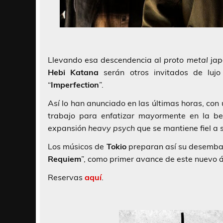
Llevando esa descendencia al
proto metal
jap
Hebi Katana
serán otros invitados de lujo
“
Imperfection
”.
Así lo han anunciado en las últimas horas, con 
trabajo para enfatizar mayormente en la bel
expansión
heavy psych
que se mantiene fiel a s
Los músicos de
Tokio
preparan así su desembar
Requiem
”, como primer avance de este nuevo 
Reservas
aquí
.