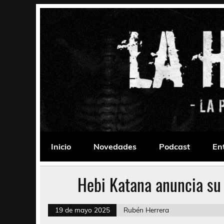
Saltar
al
contenido
La Habitación 235
Psychedelic, Stoner, Doom, Sludge, Fuzz, Space,
Inicio
Novedades
Podcast
En
Hebi Katana anuncia su 
19 de mayo 2025
Rubén Herrera