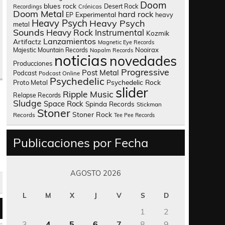
Doom
blues rock
Desert Rock
Recordings
Crónicas
Doom Metal
hard rock
Experimental
heavy
EP
Heavy Psych
Heavy Psych
metal
Sounds
Heavy Rock
Instrumental
Kozmik
Lanzamientos
Artifactz
Magnetic Eye Records
Nooirax
Majestic Mountain Records
Napalm Records
noticias
novedades
Producciones
Progressive
Post Metal
Podcast
Podcast Online
Psychedelic
Psychedelic Rock
Proto Metal
slider
Ripple Music
Relapse Records
Sludge
Space Rock
Spinda Records
Stickman
Stoner
Stoner Rock
Records
Tee Pee Records
Publicaciones por Fecha
AGOSTO 2026
L
M
X
J
V
S
D
1
2
3
4
5
6
7
8
9