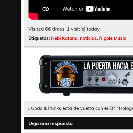
Visited 66 times, 1 visit(s) today
Etiquetas:
Hebi Katana
,
noticias
,
Ripple Music
Navegación
« Gods & Punks está de vuelta con el EP, “Holo
de
entradas
Deja una respuesta