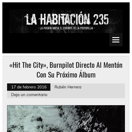
Saltar
al
contenido
La Habitación 235
Psychedelic, Stoner, Doom, Sludge, Fuzz, Space, Drone
«Hit The City», Burnpilot Directo Al Mentón
Con Su Próximo Álbum
17 de febrero 2016
Rubén Herrera
Deja un comentario