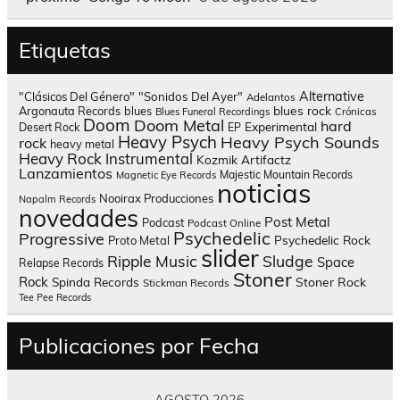
Etiquetas
Alternative
"Clásicos Del Género"
"Sonidos Del Ayer"
Adelantos
blues rock
Argonauta Records
blues
Blues Funeral Recordings
Crónicas
Doom
Doom Metal
hard
Experimental
Desert Rock
EP
Heavy Psych
Heavy Psych Sounds
rock
heavy metal
Heavy Rock
Instrumental
Kozmik Artifactz
Lanzamientos
Majestic Mountain Records
Magnetic Eye Records
noticias
Nooirax Producciones
Napalm Records
novedades
Post Metal
Podcast
Podcast Online
Psychedelic
Progressive
Psychedelic Rock
Proto Metal
slider
Sludge
Ripple Music
Space
Relapse Records
Stoner
Rock
Spinda Records
Stoner Rock
Stickman Records
Tee Pee Records
Publicaciones por Fecha