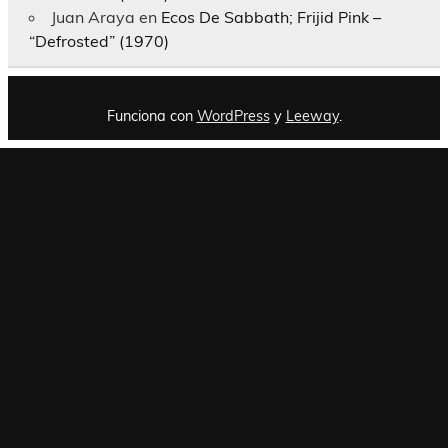
Juan Araya
en
Ecos De Sabbath; Frijid Pink –
“Defrosted” (1970)
Funciona con
WordPress
y
Leeway
.