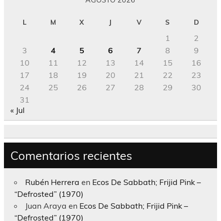
AGOSTO 2026
L
M
X
J
V
S
D
1
2
3
4
5
6
7
8
9
10
11
12
13
14
15
16
17
18
19
20
21
22
23
24
25
26
27
28
29
30
31
« Jul
Comentarios recientes
Rubén Herrera
en
Ecos De Sabbath; Frijid Pink –
“Defrosted” (1970)
Juan Araya
en
Ecos De Sabbath; Frijid Pink –
“Defrosted” (1970)