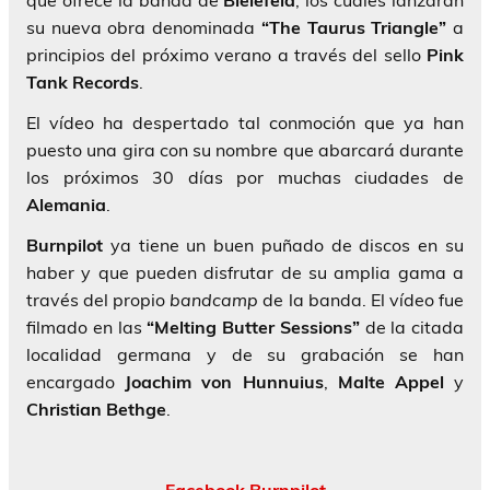
que ofrece la banda de
Bielefeld
, los cuáles lanzarán
su nueva obra denominada
“The Taurus Triangle”
a
principios del próximo verano a través del sello
Pink
Tank Records
.
El vídeo ha despertado tal conmoción que ya han
puesto una gira con su nombre que abarcará durante
los próximos 30 días por muchas ciudades de
Alemania
.
Burnpilot
ya tiene un buen puñado de discos en su
haber y que pueden disfrutar de su amplia gama a
través del propio
bandcamp
de la banda. El vídeo fue
filmado en las
“Melting Butter Sessions”
de la citada
localidad germana y de su grabación se han
encargado
Joachim von Hunnuius
,
Malte Appel
y
Christian Bethge
.