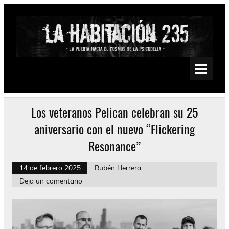
Saltar
al
contenido
La Habitación 235
Psychedelic, Stoner, Doom, Sludge, Fuzz, Space, Drone
Los veteranos Pelican celebran su 25
aniversario con el nuevo “Flickering
Resonance”
14 de febrero 2025
Rubén Herrera
Deja un comentario