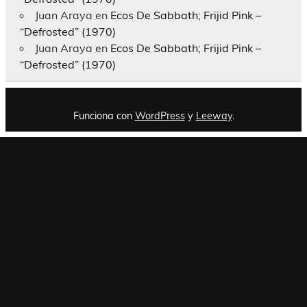
Juan Araya
en
Ecos De Sabbath; Frijid Pink –
“Defrosted” (1970)
Juan Araya
en
Ecos De Sabbath; Frijid Pink –
“Defrosted” (1970)
Funciona con
WordPress
y
Leeway
.