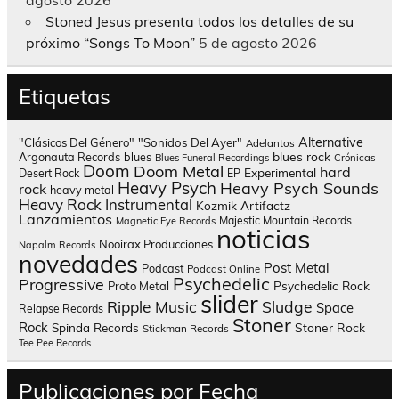
agosto 2026
Stoned Jesus presenta todos los detalles de su
próximo “Songs To Moon”
5 de agosto 2026
Etiquetas
Alternative
"Clásicos Del Género"
"Sonidos Del Ayer"
Adelantos
blues rock
Argonauta Records
blues
Blues Funeral Recordings
Crónicas
Doom
Doom Metal
hard
Experimental
Desert Rock
EP
Heavy Psych
Heavy Psych Sounds
rock
heavy metal
Heavy Rock
Instrumental
Kozmik Artifactz
Lanzamientos
Majestic Mountain Records
Magnetic Eye Records
noticias
Nooirax Producciones
Napalm Records
novedades
Post Metal
Podcast
Podcast Online
Psychedelic
Progressive
Psychedelic Rock
Proto Metal
slider
Sludge
Ripple Music
Space
Relapse Records
Stoner
Rock
Spinda Records
Stoner Rock
Stickman Records
Tee Pee Records
Publicaciones por Fecha