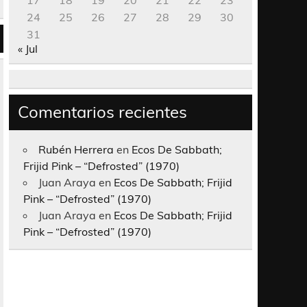
17
18
19
20
21
22
23
24
25
26
27
28
29
30
31
« Jul
Comentarios recientes
Rubén Herrera
en
Ecos De Sabbath;
Frijid Pink – “Defrosted” (1970)
Juan Araya
en
Ecos De Sabbath; Frijid
Pink – “Defrosted” (1970)
Juan Araya
en
Ecos De Sabbath; Frijid
Pink – “Defrosted” (1970)