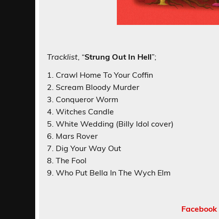
Tracklist
, “
Strung Out In Hell
”;
1. Crawl Home To Your Coffin
2. Scream Bloody Murder
3. Conqueror Worm
4. Witches Candle
5. White Wedding (Billy Idol cover)
6. Mars Rover
7. Dig Your Way Out
8. The Fool
9. Who Put Bella In The Wych Elm
Facebook 