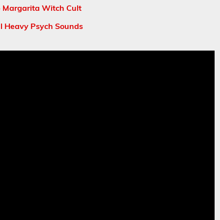
Margarita Witch Cult
al Heavy Psych Sounds