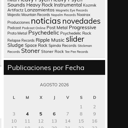
metal
Sounds
Heavy Rock
Instrumental
Kozmik
Lanzamientos
Artifactz
Magnetic Eye Records
Nooirax
Majestic Mountain Records
Napalm Records
noticias
novedades
Producciones
Progressive
Post Metal
Podcast
Podcast Online
Psychedelic
Psychedelic Rock
Proto Metal
slider
Ripple Music
Relapse Records
Sludge
Space Rock
Spinda Records
Stickman
Stoner
Stoner Rock
Records
Tee Pee Records
Publicaciones por Fecha
AGOSTO 2026
L
M
X
J
V
S
D
1
2
3
4
5
6
7
8
9
10
11
12
13
14
15
16