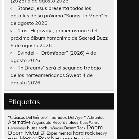
(2026)
5 de agosto 2026
Stoned Jesus presenta todos los
detalles de su próximo “Songs To Moon”
5
de agosto 2026
“Lost Highway”, primer avance del
próximo álbum homónimo de Sacred Buzz
5 de agosto 2026
Svindel – “Drömfeber” (2026)
4 de
agosto 2026
“In Dreams” será el segundo trabajo
de los norteamericanos Sweat
4 de
agosto 2026
Etiquetas
"Clásicos Del Género"
"Sonidos Del Ayer"
Adelantos
Alternative
Argonauta Records
blues
Blues Funeral
Doom
blues rock
Desert Rock
Recordings
Crónicas
Doom Metal
hard rock
Experimental
heavy
EP
Heavy Psych
Heavy Psych