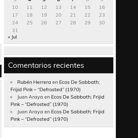
10
11
12
13
14
15
16
17
18
19
20
21
22
23
24
25
26
27
28
29
30
31
« Jul
Comentarios recientes
Rubén Herrera
en
Ecos De Sabbath;
Frijid Pink – “Defrosted” (1970)
Juan Araya
en
Ecos De Sabbath; Frijid
Pink – “Defrosted” (1970)
Juan Araya
en
Ecos De Sabbath; Frijid
Pink – “Defrosted” (1970)