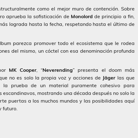
structuralmente como el mejor muro de contención. Sobre
ro aprueba la sofisticación de
Monolord
de principio a fin,
ás lograda hasta la fecha, respetando hasta el último de
álbum parezca promover todo el ecosistema que le rodea
iones del mismo, un cóctel con esa denominación profunda
 por
MK Cooper
, “
Neverending
” presenta el
doom
más
que no es solo la propia voz y acciones de
Jäger
las que
s la prueba de un material puramente cohesivo para
os escandinavos, mostrando una década después no solo la
irte puertas a los muchos mundos y las posibilidades aquí
 futuro.