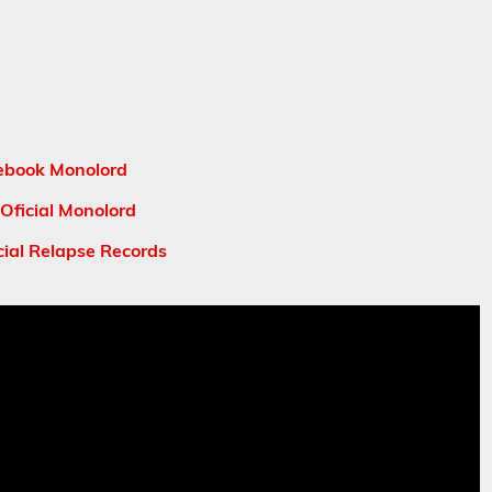
ebook Monolord
Oficial Monolord
ial Relapse Records