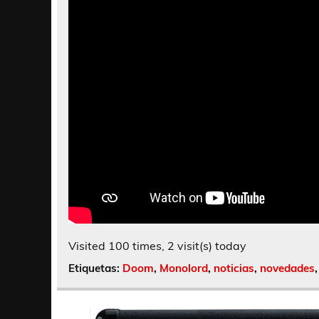
Visited 100 times, 2 visit(s) today
Etiquetas:
Doom
,
Monolord
,
noticias
,
novedades