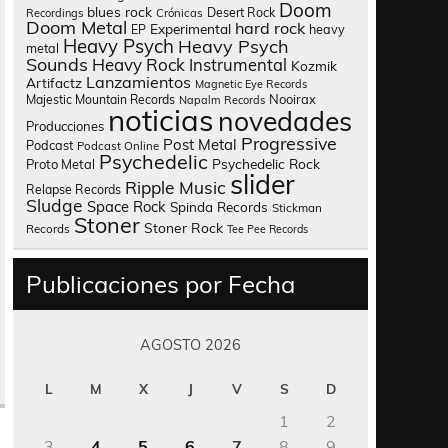
Doom
blues rock
Desert Rock
Recordings
Crónicas
Doom Metal
hard rock
Experimental
heavy
EP
Heavy Psych
Heavy Psych
metal
Sounds
Heavy Rock
Instrumental
Kozmik
Lanzamientos
Artifactz
Magnetic Eye Records
Nooirax
Majestic Mountain Records
Napalm Records
noticias
novedades
Producciones
Progressive
Post Metal
Podcast
Podcast Online
Psychedelic
Psychedelic Rock
Proto Metal
slider
Ripple Music
Relapse Records
Sludge
Space Rock
Spinda Records
Stickman
Stoner
Stoner Rock
Records
Tee Pee Records
Publicaciones por Fecha
AGOSTO 2026
L
M
X
J
V
S
D
1
2
3
4
5
6
7
8
9