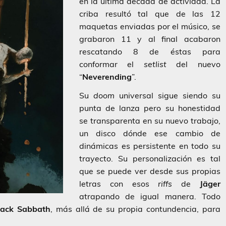
en la última década de actividad. La
criba resultó tal que de las 12
maquetas enviadas por el músico, se
grabaron 11 y al final acabaron
rescatando 8 de éstas para
conformar el
setlist
del nuevo
“
Neverending
”.
Su
doom
universal sigue siendo su
punta de lanza pero su honestidad
se transparenta en su nuevo trabajo,
un disco dónde ese cambio de
dinámicas es persistente en todo su
trayecto. Su personalización es tal
que se puede ver desde sus propias
letras con esos
riffs
de
Jäger
atrapando de igual manera. Todo
lack Sabbath
, más allá de su propia contundencia, para