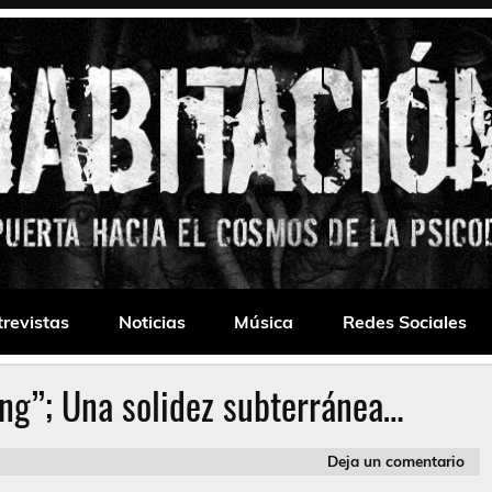
 Drone
trevistas
Noticias
Música
Redes Sociales
ng”; Una solidez subterránea…
Deja un comentario