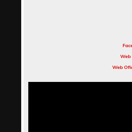
Fac
Web 
Web Ofic