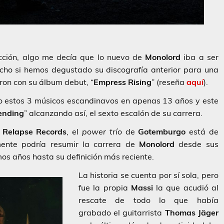
cción, algo me decía que lo nuevo de
Monolord
iba a ser
ho si hemos degustado su discografía anterior para una
on con su álbum debut, “
Empress Rising
” (reseña
aquí
).
to estos 3 músicos escandinavos en apenas 13 años y este
ending
” alcanzando así, el sexto escalón de su carrera.
n
Relapse Records
, el
power trío
de
Gotemburgo
está de
mente podría resumir la carrera de
Monolord
desde sus
os años hasta su definición más reciente.
La historia se cuenta por sí sola, pero
fue la propia
Massi
la que acudió al
rescate de todo lo que había
grabado el guitarrista
Thomas Jäger