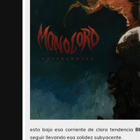
esto bajo esa corriente de clara tendencia
B
seguir llevando esa solidez subyacente.