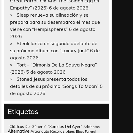
Great Parrot-Ox And The Golden Egg Of
Empathy” (2026)
6 de agosto 2026
Sleep renueva su alineación y se
prepara para su desembarco el mes que
viene con “Hempispheres”
6 de agosto
2026
Steak lanza un segundo adelanto de
su próximo álbum con “Luxury Junk”
6 de
agosto 2026
Tort – “Dimonis De La Sauva Negra”
(2026)
5 de agosto 2026
Stoned Jesus presenta todos los
detalles de su próximo “Songs To Moon”
5
de agosto 2026
Etiquetas
"Clásicos Del Género"
"Sonidos Del Ayer"
Adelantos
Alternative
Argonauta Records
blues
Blues Funeral