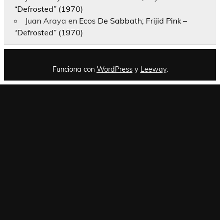
“Defrosted” (1970)
Juan Araya
en
Ecos De Sabbath; Frijid Pink –
“Defrosted” (1970)
Funciona con
WordPress
y
Leeway
.