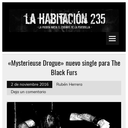
Saltar
al
contenido
La Habitación 235
Psychedelic, Stoner, Doom, Sludge, Fuzz, Space, Drone
«Mysterieuse Drogue» nuevo single para The
Black Furs
2 de noviembre 2016
Rubén Herrera
Deja un comentario