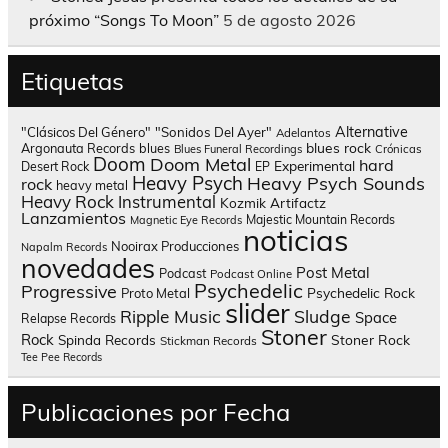
próximo “Songs To Moon”
5 de agosto 2026
Etiquetas
Alternative
"Clásicos Del Género"
"Sonidos Del Ayer"
Adelantos
blues rock
Argonauta Records
blues
Blues Funeral Recordings
Crónicas
Doom
Doom Metal
hard
Experimental
Desert Rock
EP
Heavy Psych
Heavy Psych Sounds
rock
heavy metal
Heavy Rock
Instrumental
Kozmik Artifactz
Lanzamientos
Majestic Mountain Records
Magnetic Eye Records
noticias
Nooirax Producciones
Napalm Records
novedades
Post Metal
Podcast
Podcast Online
Psychedelic
Progressive
Psychedelic Rock
Proto Metal
slider
Sludge
Ripple Music
Space
Relapse Records
Stoner
Rock
Spinda Records
Stoner Rock
Stickman Records
Tee Pee Records
Publicaciones por Fecha