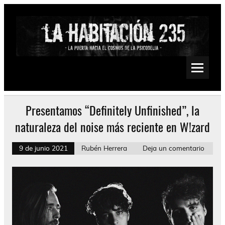
Saltar
al
contenido
La Habitación 235
Psychedelic, Stoner, Doom, Sludge, Fuzz, Space, Drone
Presentamos “Definitely Unfinished”, la
naturaleza del noise más reciente en W!zard
9 de junio 2021
Rubén Herrera
Deja un comentario