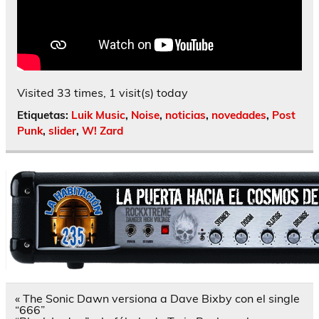
Visited 33 times, 1 visit(s) today
Etiquetas:
Luik Music
,
Noise
,
noticias
,
novedades
,
Post
Punk
,
slider
,
W! Zard
Navegación
« The Sonic Dawn versiona a Dave Bixby con el single
de
“666”