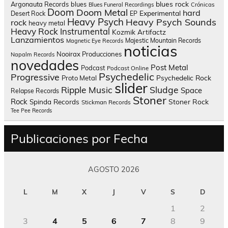
blues rock
Argonauta Records
blues
Blues Funeral Recordings
Crónicas
Doom
Doom Metal
hard
Experimental
Desert Rock
EP
Heavy Psych
Heavy Psych Sounds
rock
heavy metal
Heavy Rock
Instrumental
Kozmik Artifactz
Lanzamientos
Majestic Mountain Records
Magnetic Eye Records
noticias
Nooirax Producciones
Napalm Records
novedades
Post Metal
Podcast
Podcast Online
Psychedelic
Progressive
Psychedelic Rock
Proto Metal
slider
Sludge
Ripple Music
Space
Relapse Records
Stoner
Rock
Spinda Records
Stoner Rock
Stickman Records
Tee Pee Records
Publicaciones por Fecha
AGOSTO 2026
L
M
X
J
V
S
D
1
2
3
4
5
6
7
8
9