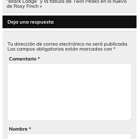
entradas
“Black Lodge” y la fábula de Twin Peaks en lo nuevo
de Rosy Finch »
Deja una respuesta
Tu dirección de correo electrónico no será publicada.
Los campos obligatorios están marcados con
*
Comentario
*
Nombre
*