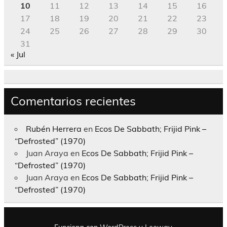
10
11
12
13
14
15
16
17
18
19
20
21
22
23
24
25
26
27
28
29
30
31
« Jul
Comentarios recientes
Rubén Herrera
en
Ecos De Sabbath; Frijid Pink –
“Defrosted” (1970)
Juan Araya
en
Ecos De Sabbath; Frijid Pink –
“Defrosted” (1970)
Juan Araya
en
Ecos De Sabbath; Frijid Pink –
“Defrosted” (1970)