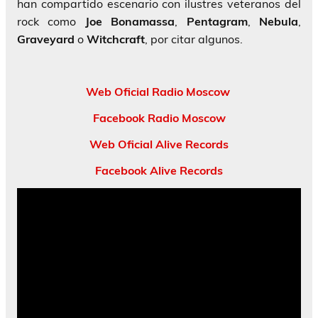
han compartido escenario con ilustres veteranos del
rock como
Joe Bonamassa
,
Pentagram
,
Nebula
,
Graveyard
o
Witchcraft
, por citar algunos.
Web Oficial Radio Moscow
Facebook Radio Moscow
Web Oficial Alive Records
Facebook Alive Records