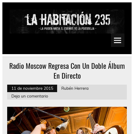
Saltar
al
contenido
La Habitación 235
Psychedelic, Stoner, Doom, Sludge, Fuzz, Space, Drone
Radio Moscow Regresa Con Un Doble Álbum
En Directo
11 de noviembre 2015
Rubén Herrera
Deja un comentario