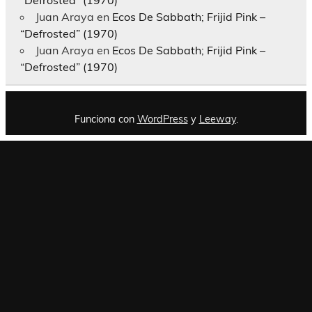
Juan Araya
en
Ecos De Sabbath; Frijid Pink –
“Defrosted” (1970)
Juan Araya
en
Ecos De Sabbath; Frijid Pink –
“Defrosted” (1970)
Funciona con
WordPress
y
Leeway
.