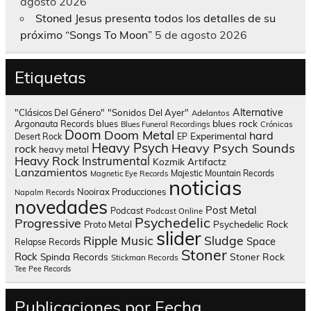
agosto 2026
Stoned Jesus presenta todos los detalles de su
próximo “Songs To Moon”
5 de agosto 2026
Etiquetas
Alternative
"Clásicos Del Género"
"Sonidos Del Ayer"
Adelantos
blues rock
Argonauta Records
blues
Blues Funeral Recordings
Crónicas
Doom
Doom Metal
hard
Experimental
Desert Rock
EP
Heavy Psych
Heavy Psych Sounds
rock
heavy metal
Heavy Rock
Instrumental
Kozmik Artifactz
Lanzamientos
Majestic Mountain Records
Magnetic Eye Records
noticias
Nooirax Producciones
Napalm Records
novedades
Post Metal
Podcast
Podcast Online
Psychedelic
Progressive
Psychedelic Rock
Proto Metal
slider
Sludge
Ripple Music
Space
Relapse Records
Stoner
Rock
Spinda Records
Stoner Rock
Stickman Records
Tee Pee Records
Publicaciones por Fecha