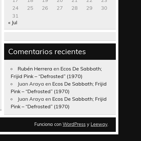
17
18
19
20
21
22
23
24
25
26
27
28
29
30
31
« Jul
Comentarios recientes
Rubén Herrera
en
Ecos De Sabbath;
Frijid Pink – “Defrosted” (1970)
Juan Araya
en
Ecos De Sabbath; Frijid
Pink – “Defrosted” (1970)
Juan Araya
en
Ecos De Sabbath; Frijid
Pink – “Defrosted” (1970)
Funciona con
WordPress
y
Leeway
.