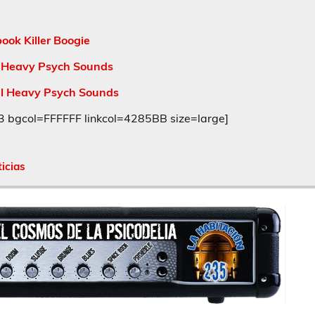
ook Killer Boogie
 Heavy Psych Sounds
al Heavy Psych Sounds
gcol=FFFFFF linkcol=4285BB size=large]
ticias