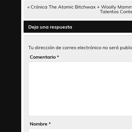
Navegación
« Crónica The Atomic Bitchwax + Woolly Mammot
de
Talentos Conte
entradas
Deja una respuesta
Tu dirección de correo electrónico no será publ
Comentario
*
Nombre
*