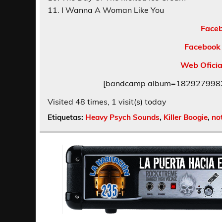
11. I Wanna A Woman Like You
Faceb
Facebook
Web Ofici
[bandcamp album=1829279983 b
Visited 48 times, 1 visit(s) today
Etiquetas:
Heavy Psych Sounds
,
Killer Boogie
,
no