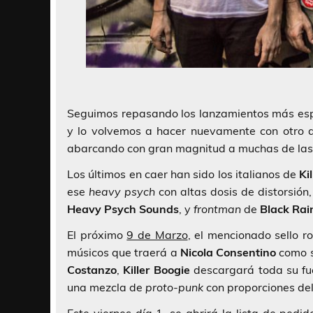
Seguimos repasando los lanzamientos más esp
y lo volvemos a hacer nuevamente con otro d
abarcando con gran magnitud a muchas de las 
Los últimos en caer han sido los italianos de
Ki
ese
heavy psych
con altas dosis de distorsión
Heavy Psych Sounds
, y
frontman
de
Black Ra
El próximo
9 de Marzo
, el mencionado sello 
músicos que traerá a
Nicola Consentino
como su
Costanzo
,
Killer Boogie
descargará toda su fu
una mezcla de
proto-punk
con proporciones de