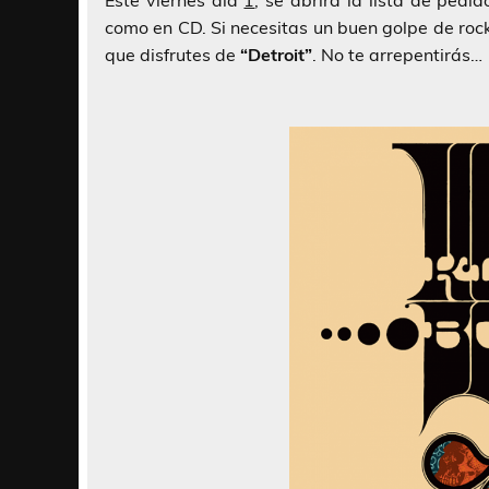
Este viernes día
1
, se abrirá la lista de pedid
como en CD. Si necesitas un buen golpe de roc
que disfrutes de
“Detroit”
. No te arrepentirás…