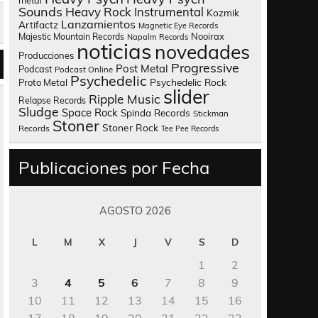
metal
Sounds
Heavy Rock
Instrumental
Kozmik
Lanzamientos
Artifactz
Magnetic Eye Records
Nooirax
Majestic Mountain Records
Napalm Records
noticias
novedades
Producciones
Progressive
Post Metal
Podcast
Podcast Online
Psychedelic
Psychedelic Rock
Proto Metal
slider
Ripple Music
Relapse Records
Sludge
Space Rock
Spinda Records
Stickman
Stoner
Stoner Rock
Records
Tee Pee Records
Publicaciones por Fecha
AGOSTO 2026
L
M
X
J
V
S
D
1
2
3
4
5
6
7
8
9
10
11
12
13
14
15
16