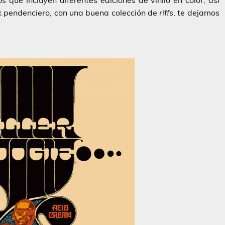
os que incluyen diferentes ediciones de vinilo en color, así
k pendenciero, con una buena colección de
riffs
, te dejamos