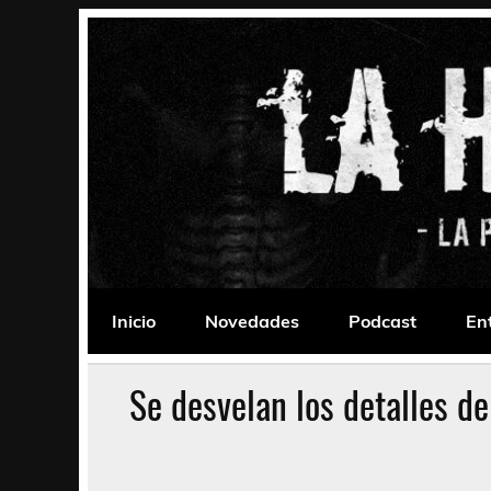
Saltar
al
contenido
La Habitación 235
Psychedelic, Stoner, Doom, Sludge, Fuzz, Space,
Inicio
Novedades
Podcast
En
Se desvelan los detalles de