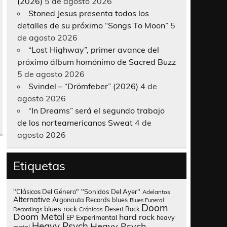
(2026)
5 de agosto 2026
Stoned Jesus presenta todos los
detalles de su próximo “Songs To Moon”
5
de agosto 2026
“Lost Highway”, primer avance del
próximo álbum homónimo de Sacred Buzz
5 de agosto 2026
Svindel – “Drömfeber” (2026)
4 de
agosto 2026
“In Dreams” será el segundo trabajo
de los norteamericanos Sweat
4 de
agosto 2026
Etiquetas
"Clásicos Del Género"
"Sonidos Del Ayer"
Adelantos
Alternative
Argonauta Records
blues
Blues Funeral
Doom
blues rock
Desert Rock
Recordings
Crónicas
Doom Metal
hard rock
Experimental
heavy
EP
Heavy Psych
Heavy Psych