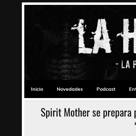
Saltar
al
contenido
La Habitación 235
Psychedelic, Stoner, Doom, Sludge, Fuzz, Space,
Inicio
Novedades
Podcast
En
Spirit Mother se prepara