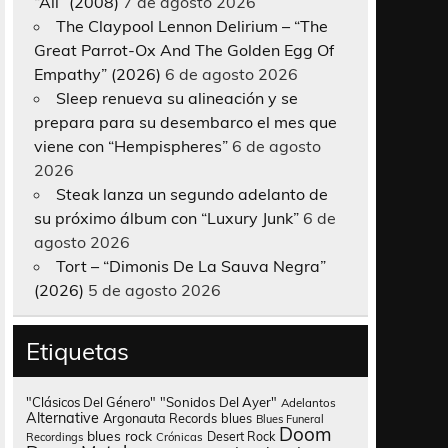
“All” (2008)
7 de agosto 2026
The Claypool Lennon Delirium – “The
Great Parrot-Ox And The Golden Egg Of
Empathy” (2026)
6 de agosto 2026
Sleep renueva su alineación y se
prepara para su desembarco el mes que
viene con “Hempispheres”
6 de agosto
2026
Steak lanza un segundo adelanto de
su próximo álbum con “Luxury Junk”
6 de
agosto 2026
Tort – “Dimonis De La Sauva Negra”
(2026)
5 de agosto 2026
Etiquetas
"Clásicos Del Género"
"Sonidos Del Ayer"
Adelantos
Alternative
Argonauta Records
blues
Blues Funeral
Doom
blues rock
Desert Rock
Recordings
Crónicas