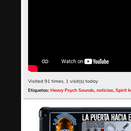
Visited 91 times, 1 visit(s) today
Etiquetas:
Heavy Psych Sounds
,
noticias
,
Spirit 