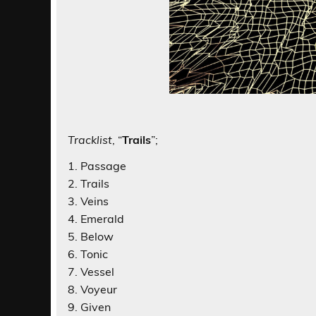
Tracklist
, “
Trails
”;
1. Passage
2. Trails
3. Veins
4. Emerald
5. Below
6. Tonic
7. Vessel
8. Voyeur
9. Given