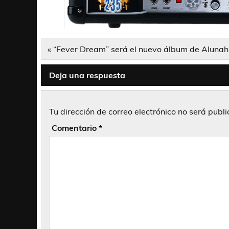
Navegación
« “Fever Dream” será el nuevo álbum de Alunah
de
entradas
Deja una respuesta
Tu dirección de correo electrónico no será publ
Comentario
*