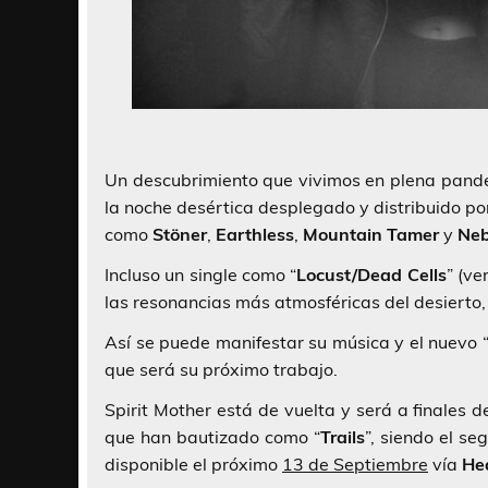
Un descubrimiento que vivimos en plena pand
la noche desértica desplegado y distribuido p
como
Stöner
,
Earthless
,
Mountain Tamer
y
Neb
Incluso un single como “
Locust/Dead Cells
” (ve
las resonancias más atmosféricas del desierto,
Así se puede manifestar su música y el nuevo 
que será su próximo trabajo.
Spirit Mother está de vuelta y será a finales
que han bautizado como “
Trails
”, siendo el s
disponible el próximo
13 de Septiembre
vía
He