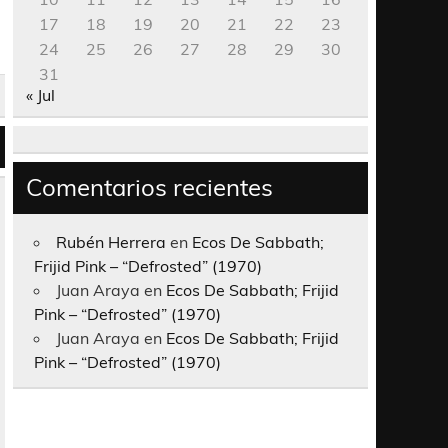
17
18
19
20
21
22
23
24
25
26
27
28
29
30
31
« Jul
Comentarios recientes
Rubén Herrera
en
Ecos De Sabbath;
Frijid Pink – “Defrosted” (1970)
Juan Araya
en
Ecos De Sabbath; Frijid
Pink – “Defrosted” (1970)
Juan Araya
en
Ecos De Sabbath; Frijid
Pink – “Defrosted” (1970)