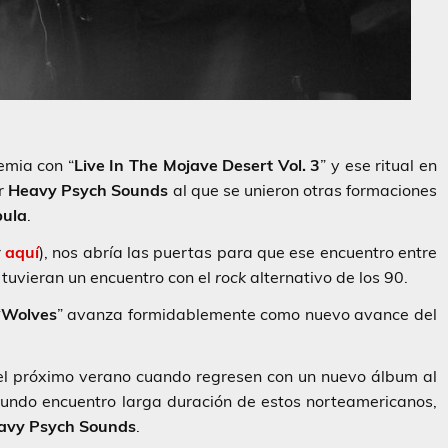
emia con “
Live In The Mojave Desert Vol. 3
” y ese ritual en
or
Heavy Psych Sounds
al que se unieron otras formaciones
ula
.
r
aquí
), nos abría las puertas para que ese encuentro entre
 tuvieran un encuentro con el
rock
alternativo de los 90.
“
Wolves
” avanza formidablemente como nuevo avance del
 del próximo verano cuando regresen con un nuevo álbum al
egundo encuentro larga duración de estos norteamericanos,
avy Psych Sounds
.