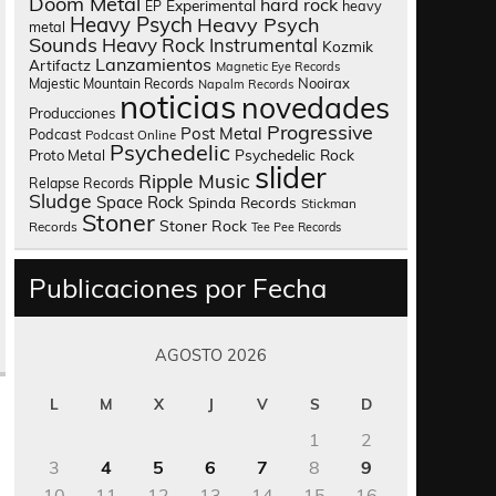
Doom Metal
hard rock
Experimental
heavy
EP
Heavy Psych
Heavy Psych
metal
Sounds
Heavy Rock
Instrumental
Kozmik
Lanzamientos
Artifactz
Magnetic Eye Records
Nooirax
Majestic Mountain Records
Napalm Records
noticias
novedades
Producciones
Progressive
Post Metal
Podcast
Podcast Online
Psychedelic
Psychedelic Rock
Proto Metal
slider
Ripple Music
Relapse Records
Sludge
Space Rock
Spinda Records
Stickman
Stoner
Stoner Rock
Records
Tee Pee Records
Publicaciones por Fecha
AGOSTO 2026
L
M
X
J
V
S
D
1
2
3
4
5
6
7
8
9
10
11
12
13
14
15
16