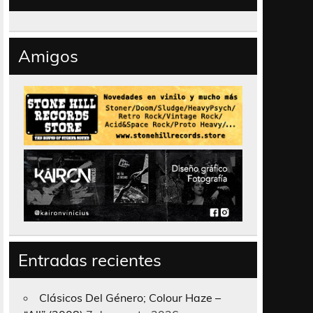
Amigos
Entradas recientes
Clásicos Del Género; Colour Haze –