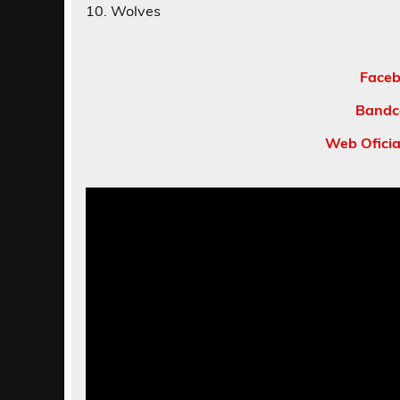
10. Wolves
Faceb
Bandc
Web Ofici