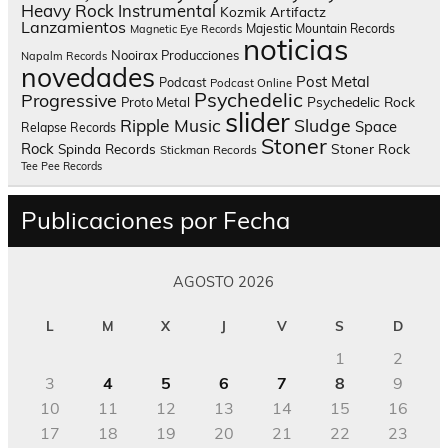
Heavy Rock
Instrumental
Kozmik Artifactz
Lanzamientos
Majestic Mountain Records
Magnetic Eye Records
noticias
Nooirax Producciones
Napalm Records
novedades
Post Metal
Podcast
Podcast Online
Psychedelic
Progressive
Psychedelic Rock
Proto Metal
slider
Sludge
Ripple Music
Space
Relapse Records
Stoner
Rock
Spinda Records
Stoner Rock
Stickman Records
Tee Pee Records
Publicaciones por Fecha
AGOSTO 2026
L
M
X
J
V
S
D
1
2
3
4
5
6
7
8
9
10
11
12
13
14
15
16
17
18
19
20
21
22
23