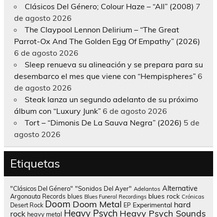
Clásicos Del Género; Colour Haze – “All” (2008)
7
de agosto 2026
The Claypool Lennon Delirium – “The Great
Parrot-Ox And The Golden Egg Of Empathy” (2026)
6 de agosto 2026
Sleep renueva su alineación y se prepara para su
desembarco el mes que viene con “Hempispheres”
6
de agosto 2026
Steak lanza un segundo adelanto de su próximo
álbum con “Luxury Junk”
6 de agosto 2026
Tort – “Dimonis De La Sauva Negra” (2026)
5 de
agosto 2026
Etiquetas
Alternative
"Clásicos Del Género"
"Sonidos Del Ayer"
Adelantos
blues rock
Argonauta Records
blues
Blues Funeral Recordings
Crónicas
Doom
Doom Metal
hard
Experimental
Desert Rock
EP
Heavy Psych
Heavy Psych Sounds
rock
heavy metal