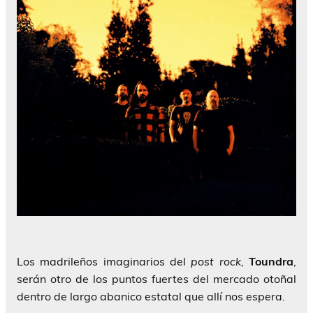
Los madrileños imaginarios del
post rock
,
Toundra
,
serán otro de los puntos fuertes del mercado otoñal
dentro de largo abanico estatal que allí nos espera.