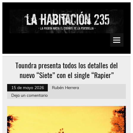
Saltar
al
contenido
La Habitación 235
Psychedelic, Stoner, Doom, Sludge, Fuzz, Space, Drone
Toundra presenta todos los detalles del
nuevo “Siete” con el single “Rapier”
15 de mayo 2026
Rubén Herrera
Deja un comentario