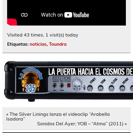
Visited 43 times, 1 visit(s) today
Etiquetas:
noticias
,
Toundra
Navegación
« The Silver Linings lanza el videoclip “Arabella
de
Isadora”
entradas
Sonidos Del Ayer; YOB – “Atma” (2011) »