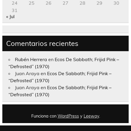
24
25
26
27
28
29
30
31
« Jul
Comentarios recientes
Rubén Herrera
en
Ecos De Sabbath; Frijid Pink –
“Defrosted” (1970)
Juan Araya
en
Ecos De Sabbath; Frijid Pink –
“Defrosted” (1970)
Juan Araya
en
Ecos De Sabbath; Frijid Pink –
“Defrosted” (1970)
Funciona con
WordPress
y
Leeway
.