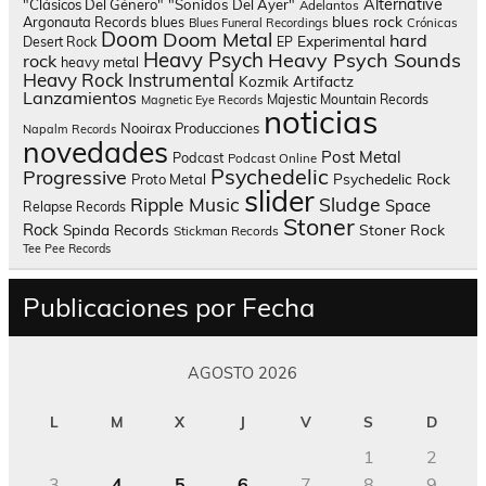
Alternative
"Clásicos Del Género"
"Sonidos Del Ayer"
Adelantos
blues rock
Argonauta Records
blues
Blues Funeral Recordings
Crónicas
Doom
Doom Metal
hard
Experimental
Desert Rock
EP
Heavy Psych
Heavy Psych Sounds
rock
heavy metal
Heavy Rock
Instrumental
Kozmik Artifactz
Lanzamientos
Majestic Mountain Records
Magnetic Eye Records
noticias
Nooirax Producciones
Napalm Records
novedades
Post Metal
Podcast
Podcast Online
Psychedelic
Progressive
Psychedelic Rock
Proto Metal
slider
Sludge
Ripple Music
Space
Relapse Records
Stoner
Rock
Spinda Records
Stoner Rock
Stickman Records
Tee Pee Records
Publicaciones por Fecha
AGOSTO 2026
L
M
X
J
V
S
D
1
2
3
4
5
6
7
8
9