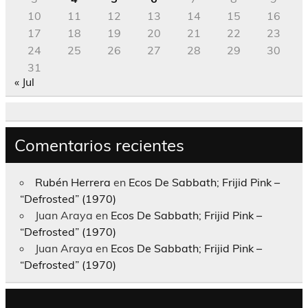
10
11
12
13
14
15
16
17
18
19
20
21
22
23
24
25
26
27
28
29
30
31
« Jul
Comentarios recientes
Rubén Herrera
en
Ecos De Sabbath; Frijid Pink –
“Defrosted” (1970)
Juan Araya
en
Ecos De Sabbath; Frijid Pink –
“Defrosted” (1970)
Juan Araya
en
Ecos De Sabbath; Frijid Pink –
“Defrosted” (1970)