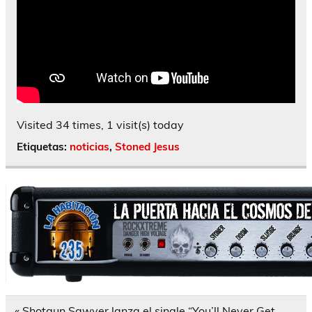
Visited 34 times, 1 visit(s) today
Etiquetas:
noticias
,
Stoned Jesus
Navegación
« Shotgun Sawyer lanza el single “You’ll Never Get