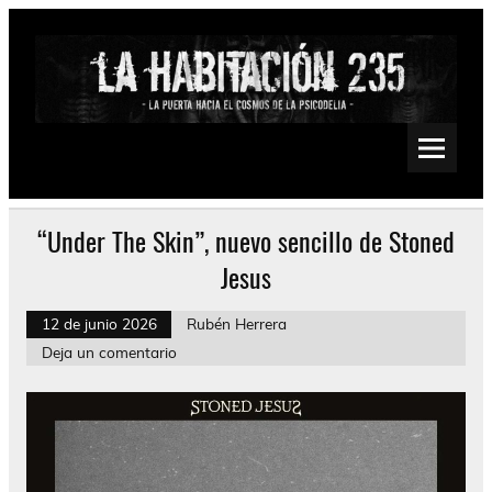
Saltar
al
contenido
La Habitación 235
Psychedelic, Stoner, Doom, Sludge, Fuzz, Space, Drone
“Under The Skin”, nuevo sencillo de Stoned
Jesus
12 de junio 2026
Rubén Herrera
Deja un comentario