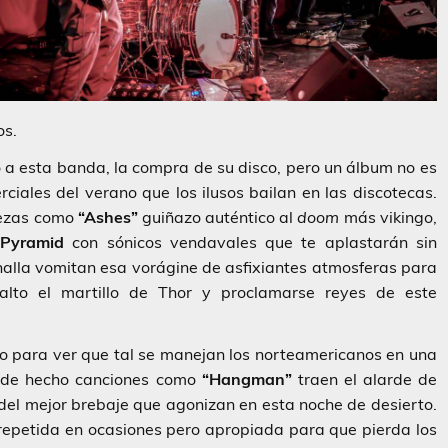
os.
o a esta banda, la compra de su disco, pero un álbum no es
ciales del verano que los ilusos bailan en las discotecas.
iezas como
“Ashes”
guiñazo auténtico al
doom
más vikingo,
 Pyramid
con sónicos vendavales que te aplastarán sin
alla vomitan esa vorágine de asfixiantes atmosferas para
lto el martillo de Thor y proclamarse reyes de este
o para ver que tal se manejan los norteamericanos en una
 de hecho canciones como
“Hangman”
traen el alarde de
del mejor brebaje que agonizan en esta noche de desierto.
, repetida en ocasiones pero apropiada para que pierda los