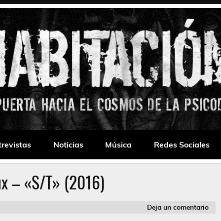
 Drone
trevistas
Noticias
Música
Redes Sociales
lux – «S/T» (2016)
Deja un comentario