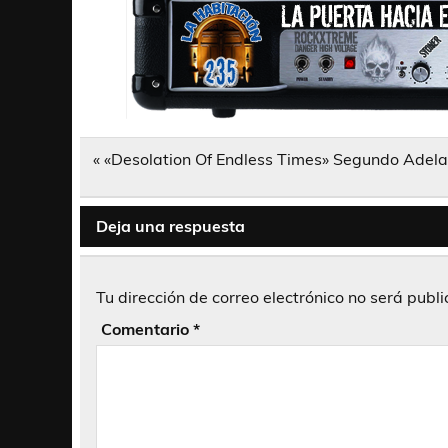
Navegación
« «Desolation Of Endless Times» Segundo Adela
de
entradas
Deja una respuesta
Tu dirección de correo electrónico no será publ
Comentario
*