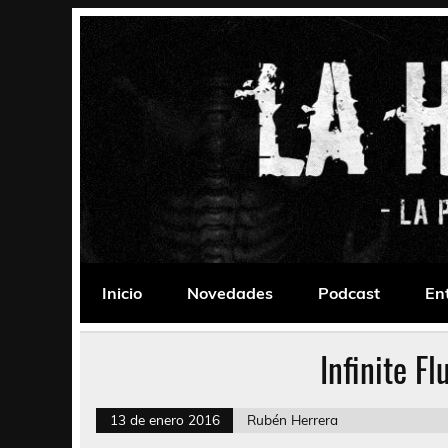
Saltar
al
contenido
La Habitación 235
Psychedelic, Stoner, Doom, Sludge, Fuzz, Space,
Inicio
Novedades
Podcast
En
Infinite F
13 de enero 2016
Rubén Herrera