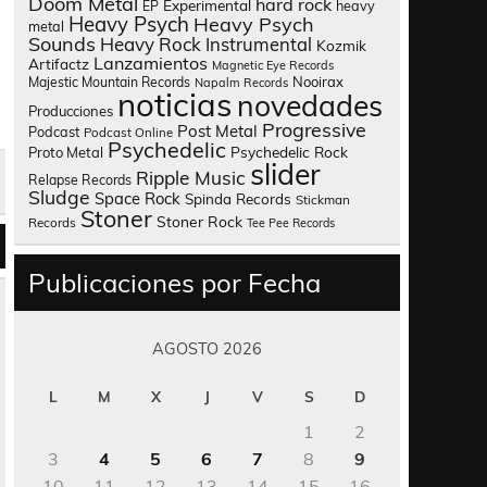
Doom Metal
hard rock
Experimental
heavy
EP
Heavy Psych
Heavy Psych
metal
Sounds
Heavy Rock
Instrumental
Kozmik
Lanzamientos
Artifactz
Magnetic Eye Records
Nooirax
Majestic Mountain Records
Napalm Records
noticias
novedades
Producciones
Progressive
Post Metal
Podcast
Podcast Online
Psychedelic
Psychedelic Rock
Proto Metal
slider
Ripple Music
Relapse Records
Sludge
Space Rock
Spinda Records
Stickman
Stoner
Stoner Rock
Records
Tee Pee Records
Publicaciones por Fecha
AGOSTO 2026
L
M
X
J
V
S
D
1
2
3
4
5
6
7
8
9
10
11
12
13
14
15
16