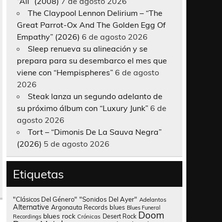
“All” (2008)
7 de agosto 2026
The Claypool Lennon Delirium – “The
Great Parrot-Ox And The Golden Egg Of
Empathy” (2026)
6 de agosto 2026
Sleep renueva su alineación y se
prepara para su desembarco el mes que
viene con “Hempispheres”
6 de agosto
2026
Steak lanza un segundo adelanto de
su próximo álbum con “Luxury Junk”
6 de
agosto 2026
Tort – “Dimonis De La Sauva Negra”
(2026)
5 de agosto 2026
Etiquetas
"Clásicos Del Género"
"Sonidos Del Ayer"
Adelantos
Alternative
Argonauta Records
blues
Blues Funeral
Doom
blues rock
Desert Rock
Recordings
Crónicas