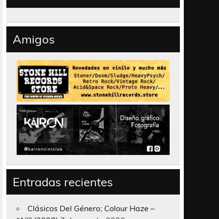
Amigos
Entradas recientes
Clásicos Del Género; Colour Haze –