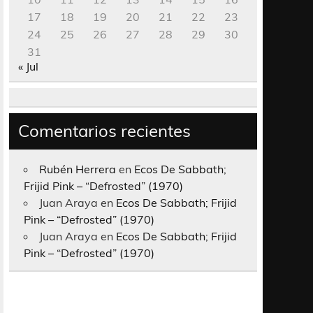
17
18
19
20
21
22
23
24
25
26
27
28
29
30
31
« Jul
Comentarios recientes
Rubén Herrera
en
Ecos De Sabbath;
Frijid Pink – “Defrosted” (1970)
Juan Araya
en
Ecos De Sabbath; Frijid
Pink – “Defrosted” (1970)
Juan Araya
en
Ecos De Sabbath; Frijid
Pink – “Defrosted” (1970)