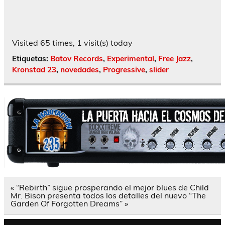
Visited 65 times, 1 visit(s) today
Etiquetas:
Batov Records
,
Experimental
,
Free Jazz
,
Kronstad 23
,
novedades
,
Progressive
,
slider
Navegación
« “Rebirth” sigue prosperando el mejor blues de Child
de
Mr. Bison presenta todos los detalles del nuevo “The
entradas
Garden Of Forgotten Dreams” »