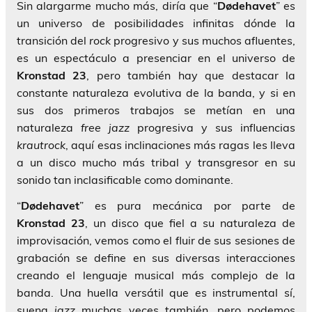
Sin alargarme mucho más, diría que “
Dødehavet
” es
un universo de posibilidades infinitas dónde la
transición del
rock
progresivo y sus muchos afluentes,
es un espectáculo a presenciar en el universo de
Kronstad 23
, pero también hay que destacar la
constante naturaleza evolutiva de la banda, y si en
sus dos primeros trabajos se metían en una
naturaleza
free jazz
progresiva y sus influencias
krautrock
, aquí esas inclinaciones más ragas les lleva
a un disco mucho más tribal y transgresor en su
sonido tan inclasificable como dominante.
“
Dødehavet
” es pura mecánica por parte de
Kronstad 23
, un disco que fiel a su naturaleza de
improvisación, vemos como el fluir de sus sesiones de
grabación se define en sus diversas interacciones
creando el lenguaje musical más complejo de la
banda. Una huella versátil que es instrumental sí,
suena
jazz
muchas veces también, pero podemos