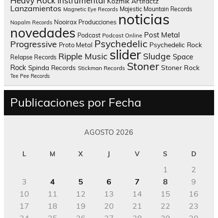
Heavy Rock
Instrumental
Kozmik Artifactz
Lanzamientos
Majestic Mountain Records
Magnetic Eye Records
noticias
Nooirax Producciones
Napalm Records
novedades
Post Metal
Podcast
Podcast Online
Psychedelic
Progressive
Psychedelic Rock
Proto Metal
slider
Sludge
Ripple Music
Space
Relapse Records
Stoner
Rock
Spinda Records
Stoner Rock
Stickman Records
Tee Pee Records
Publicaciones por Fecha
AGOSTO 2026
L
M
X
J
V
S
D
1
2
3
4
5
6
7
8
9
10
11
12
13
14
15
16
17
18
19
20
21
22
23
24
25
26
27
28
29
30