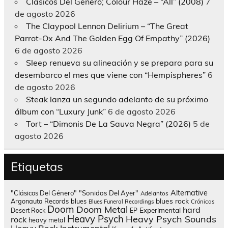
Clásicos Del Género; Colour Haze – “All” (2008)
7
de agosto 2026
The Claypool Lennon Delirium – “The Great
Parrot-Ox And The Golden Egg Of Empathy” (2026)
6 de agosto 2026
Sleep renueva su alineación y se prepara para su
desembarco el mes que viene con “Hempispheres”
6
de agosto 2026
Steak lanza un segundo adelanto de su próximo
álbum con “Luxury Junk”
6 de agosto 2026
Tort – “Dimonis De La Sauva Negra” (2026)
5 de
agosto 2026
Etiquetas
Alternative
"Clásicos Del Género"
"Sonidos Del Ayer"
Adelantos
blues rock
Argonauta Records
blues
Blues Funeral Recordings
Crónicas
Doom
Doom Metal
hard
Experimental
Desert Rock
EP
Heavy Psych
Heavy Psych Sounds
rock
heavy metal