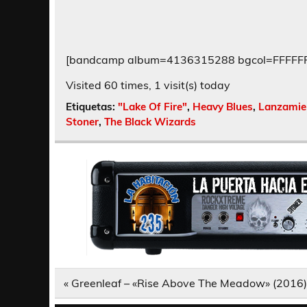
[bandcamp album=4136315288 bgcol=FFFFFF l
Visited 60 times, 1 visit(s) today
Etiquetas:
"Lake Of Fire"
,
Heavy Blues
,
Lanzamie
Stoner
,
The Black Wizards
Navegación
« Greenleaf – «Rise Above The Meadow» (2016)
de
entradas