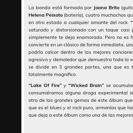
La banda está formada por
Joana Brito
(guit
Helena Peixoto
(batería), cuatro muchachos q
en otro estado a cualquier amante del
rock
.
saturado y distorsionado con un toque casi 
simplemente te deja enamorado. Pero no es 
convierte en un clásico de forma inmediata, u
podría calcar dentro de las mejores cancion
agresivo y demoledor que demuestra toda la en
se divide en 3 grandes partes, una que es t
totalmente magnifico.
“Lake Of Fire”
y
“Wicked Brain”
se acumulan
consumiéramos alguna droga experimental sin
otra de las grandes gemas de este álbum que c
que es el
blues
y el
rock
puro, armonías que hac
que deja a este álbum como una de las mejores