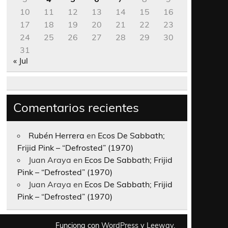
10
11
12
13
14
15
16
17
18
19
20
21
22
23
24
25
26
27
28
29
30
31
« Jul
Comentarios recientes
Rubén Herrera
en
Ecos De Sabbath;
Frijid Pink – “Defrosted” (1970)
Juan Araya
en
Ecos De Sabbath; Frijid
Pink – “Defrosted” (1970)
Juan Araya
en
Ecos De Sabbath; Frijid
Pink – “Defrosted” (1970)
Funciona con
WordPress
y
Leeway
.