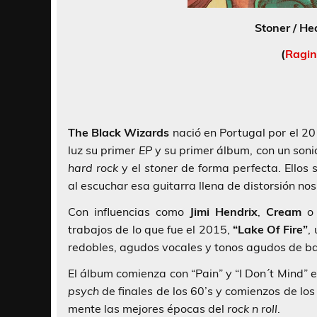
Stoner / He
(
Ragin
The Black Wizards
nació en Portugal por el 20
luz su primer
EP
y su primer álbum, con un soni
hard rock
y el
stoner
de forma perfecta. Ellos 
al escuchar esa guitarra llena de distorsión n
Con influencias como
Jimi Hendrix
,
Cream
trabajos de lo que fue el 2015,
“Lake Of Fire”
,
redobles, agudos vocales y tonos agudos de ba
El álbum comienza con “Pain” y “I Don´t Mind” 
psych
de finales de los 60’s y comienzos de los
mente las mejores épocas del
rock n roll
.