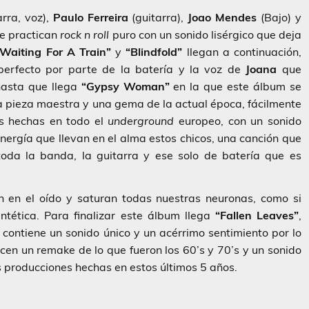
arra, voz),
Paulo Ferreira
(guitarra),
Joao Mendes
(Bajo) y
ue practican
rock n roll
puro con un sonido lisérgico que deja
“Waiting For A Train”
y
“Blindfold”
llegan a continuación,
perfecto por parte de la batería y la voz de
Joana
que
hasta que llega
“Gypsy Woman”
en la que este álbum se
na pieza maestra y una gema de la actual época, fácilmente
es hechas en todo el
underground
europeo, con un sonido
ergía que llevan en el alma estos chicos, una canción que
oda la banda, la guitarra y ese solo de batería que es
 en el oído y saturan todas nuestras neuronas, como si
tética. Para finalizar este álbum llega
“Fallen Leaves”
,
ontiene un sonido único y un acérrimo sentimiento por lo
en un remake de lo que fueron los 60’s y 70’s y un sonido
 producciones hechas en estos últimos 5 años.