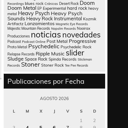
Doom
blues rock
Desert Rock
Recordings
Crónicas
Doom Metal
hard rock
Experimental
heavy
EP
Heavy Psych
Heavy Psych
metal
Sounds
Heavy Rock
Instrumental
Kozmik
Lanzamientos
Artifactz
Magnetic Eye Records
Nooirax
Majestic Mountain Records
Napalm Records
noticias
novedades
Producciones
Progressive
Post Metal
Podcast
Podcast Online
Psychedelic
Psychedelic Rock
Proto Metal
slider
Ripple Music
Relapse Records
Sludge
Space Rock
Spinda Records
Stickman
Stoner
Stoner Rock
Records
Tee Pee Records
Publicaciones por Fecha
AGOSTO 2026
L
M
X
J
V
S
D
1
2
3
4
5
6
7
8
9