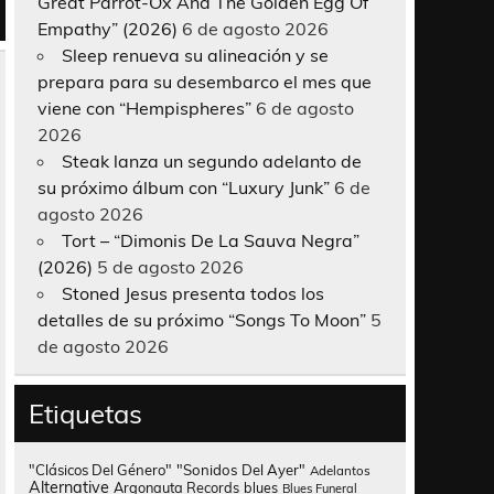
Great Parrot-Ox And The Golden Egg Of
Empathy” (2026)
6 de agosto 2026
Sleep renueva su alineación y se
prepara para su desembarco el mes que
viene con “Hempispheres”
6 de agosto
2026
Steak lanza un segundo adelanto de
su próximo álbum con “Luxury Junk”
6 de
agosto 2026
Tort – “Dimonis De La Sauva Negra”
(2026)
5 de agosto 2026
Stoned Jesus presenta todos los
detalles de su próximo “Songs To Moon”
5
de agosto 2026
Etiquetas
"Clásicos Del Género"
"Sonidos Del Ayer"
Adelantos
Alternative
Argonauta Records
blues
Blues Funeral