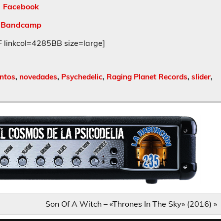
Facebook
Bandcamp
inkcol=4285BB size=large]
ntos
,
novedades
,
Psychedelic
,
Raging Planet Records
,
slider
,
Son Of A Witch – «Thrones In The Sky» (2016) »