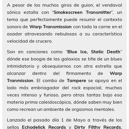
A pesar de los muchos giros de guion, el vendaval
sónico estalla con “
Smokescreen
Transmitter
”, un
tema que perfectamente puede resumir el contexto
sonoro de
Warp
Transmission
con toda la carne en el
asador atravesando nebulosas a su característica
velocidad de crucero.
Son en canciones como “
Blue Ice, Static Death
”
dónde ese
boogie
de las galaxias se tiñe de un
blues
intimidatorio y obsequiarnos con otra estrella que
alcanzar dentro del firmamento de
Warp
Tranmission
. El combo de
Tampere
se apoya en el
lado más embriagador del
rock
espacial, muchas
veces intenso y furioso, pero otras tantas bajo esa
materia prima caleidoscópica, dónde saben muy bien
como recrean un ambiente de orgasmos mentales.
Lanzado el pasado día 1 de Mayo a través de los
sellos
Echodelick Records
y
Dirty Filthy
Records
,