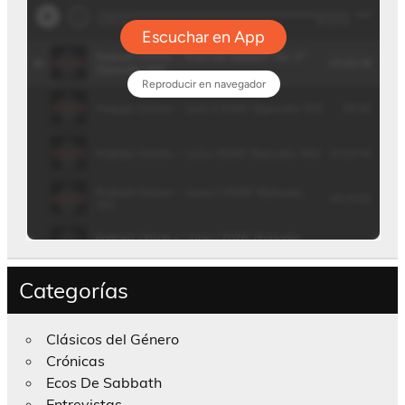
Categorías
Clásicos del Género
Crónicas
Ecos De Sabbath
Entrevistas