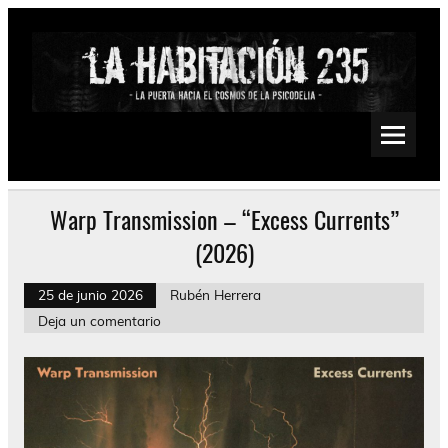
Saltar
al
contenido
La Habitación 235
Psychedelic, Stoner, Doom, Sludge, Fuzz, Space, Drone
Warp Transmission – “Excess Currents”
(2026)
25 de junio 2026
Rubén Herrera
Deja un comentario