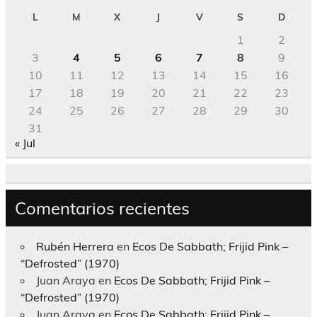
L
M
X
J
V
S
D
1
2
3
4
5
6
7
8
9
10
11
12
13
14
15
16
17
18
19
20
21
22
23
24
25
26
27
28
29
30
31
« Jul
Comentarios recientes
Rubén Herrera
en
Ecos De Sabbath; Frijid Pink –
“Defrosted” (1970)
Juan Araya
en
Ecos De Sabbath; Frijid Pink –
“Defrosted” (1970)
Juan Araya
en
Ecos De Sabbath; Frijid Pink –