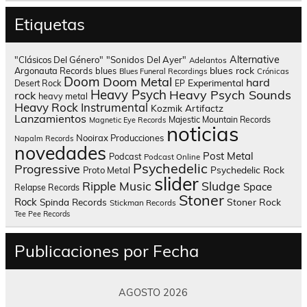
Etiquetas
Alternative
"Clásicos Del Género"
"Sonidos Del Ayer"
Adelantos
blues rock
Argonauta Records
blues
Blues Funeral Recordings
Crónicas
Doom
Doom Metal
hard
Experimental
Desert Rock
EP
Heavy Psych
Heavy Psych Sounds
rock
heavy metal
Heavy Rock
Instrumental
Kozmik Artifactz
Lanzamientos
Majestic Mountain Records
Magnetic Eye Records
noticias
Nooirax Producciones
Napalm Records
novedades
Post Metal
Podcast
Podcast Online
Psychedelic
Progressive
Psychedelic Rock
Proto Metal
slider
Sludge
Ripple Music
Space
Relapse Records
Stoner
Rock
Spinda Records
Stoner Rock
Stickman Records
Tee Pee Records
Publicaciones por Fecha
AGOSTO 2026