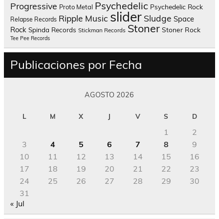
Psychedelic
Progressive
Psychedelic Rock
Proto Metal
slider
Sludge
Ripple Music
Space
Relapse Records
Stoner
Rock
Spinda Records
Stoner Rock
Stickman Records
Tee Pee Records
Publicaciones por Fecha
AGOSTO 2026
L
M
X
J
V
S
D
1
2
3
4
5
6
7
8
9
10
11
12
13
14
15
16
17
18
19
20
21
22
23
24
25
26
27
28
29
30
31
« Jul