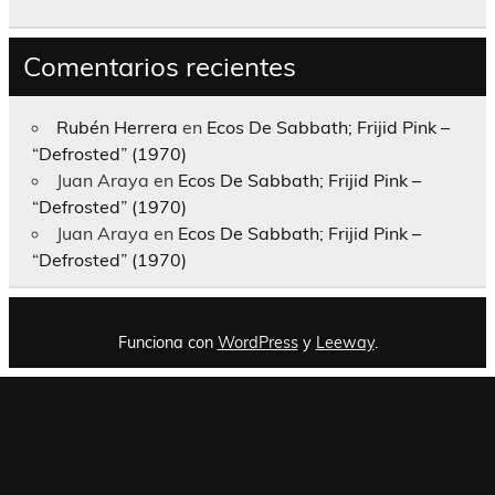
Comentarios recientes
Rubén Herrera
en
Ecos De Sabbath; Frijid Pink –
“Defrosted” (1970)
Juan Araya
en
Ecos De Sabbath; Frijid Pink –
“Defrosted” (1970)
Juan Araya
en
Ecos De Sabbath; Frijid Pink –
“Defrosted” (1970)
Funciona con
WordPress
y
Leeway
.