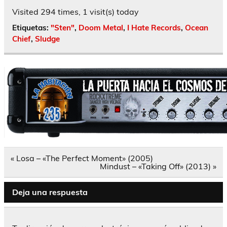
Visited 294 times, 1 visit(s) today
Etiquetas:
"Sten"
,
Doom Metal
,
I Hate Records
,
Ocean
Chief
,
Sludge
Navegación
« Losa – «The Perfect Moment» (2005)
de
Mindust – «Taking Off» (2013) »
entradas
Deja una respuesta