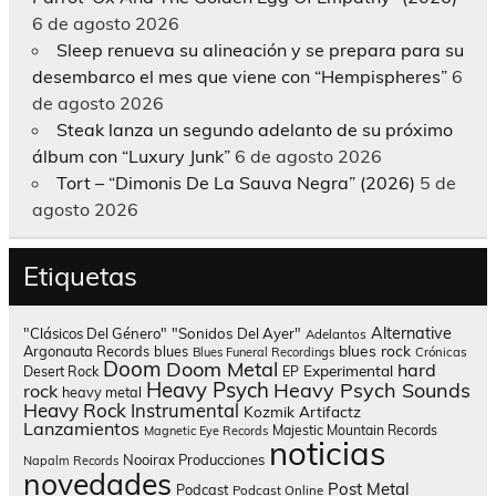
6 de agosto 2026
Sleep renueva su alineación y se prepara para su
desembarco el mes que viene con “Hempispheres”
6
de agosto 2026
Steak lanza un segundo adelanto de su próximo
álbum con “Luxury Junk”
6 de agosto 2026
Tort – “Dimonis De La Sauva Negra” (2026)
5 de
agosto 2026
Etiquetas
Alternative
"Clásicos Del Género"
"Sonidos Del Ayer"
Adelantos
blues rock
Argonauta Records
blues
Blues Funeral Recordings
Crónicas
Doom
Doom Metal
hard
Experimental
Desert Rock
EP
Heavy Psych
Heavy Psych Sounds
rock
heavy metal
Heavy Rock
Instrumental
Kozmik Artifactz
Lanzamientos
Majestic Mountain Records
Magnetic Eye Records
noticias
Nooirax Producciones
Napalm Records
novedades
Post Metal
Podcast
Podcast Online