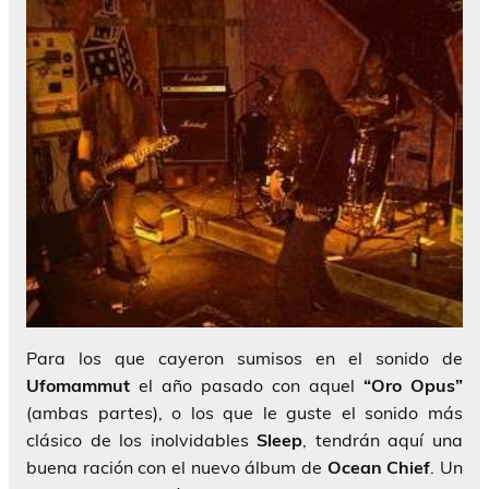
Para los que cayeron sumisos en el sonido de
Ufomammut
el año pasado con aquel
“Oro Opus”
(ambas partes), o los que le guste el sonido más
clásico de los inolvidables
Sleep
, tendrán aquí una
buena ración con el nuevo álbum de
Ocean Chief
. Un