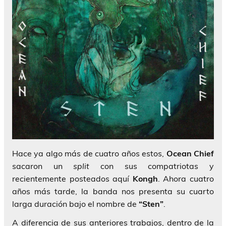
Hace ya algo más de cuatro años estos,
Ocean Chief
sacaron un
split
con sus compatriotas y
recientemente posteados aquí
Kongh
. Ahora cuatro
años más tarde, la banda nos presenta su cuarto
larga duración bajo el nombre de
“Sten”
.
A diferencia de sus anteriores trabajos, dentro de la