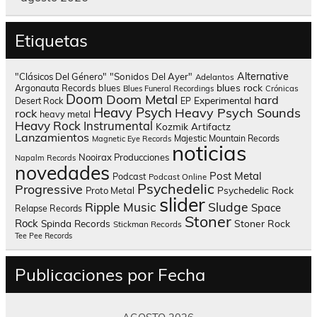
Etiquetas
Alternative
"Clásicos Del Género"
"Sonidos Del Ayer"
Adelantos
blues rock
Argonauta Records
blues
Blues Funeral Recordings
Crónicas
Doom
Doom Metal
hard
Experimental
Desert Rock
EP
Heavy Psych
Heavy Psych Sounds
rock
heavy metal
Heavy Rock
Instrumental
Kozmik Artifactz
Lanzamientos
Majestic Mountain Records
Magnetic Eye Records
noticias
Nooirax Producciones
Napalm Records
novedades
Post Metal
Podcast
Podcast Online
Psychedelic
Progressive
Psychedelic Rock
Proto Metal
slider
Sludge
Ripple Music
Space
Relapse Records
Stoner
Rock
Spinda Records
Stoner Rock
Stickman Records
Tee Pee Records
Publicaciones por Fecha