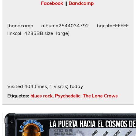
Facebook
||
Bandcamp
[bandcamp album=2544034792 bgcol=FFFFFF
linkcol=4285BB size=large]
Visited 404 times, 1 visit(s) today
Etiquetas:
blues rock
,
Psychedelic
,
The Lone Crows