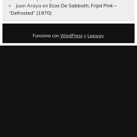
Juan Araya
en
Ecos De Sabbath; Frijid Pink –
“Defrosted” (1970)
Funciona con
WordPress
y
Leeway
.