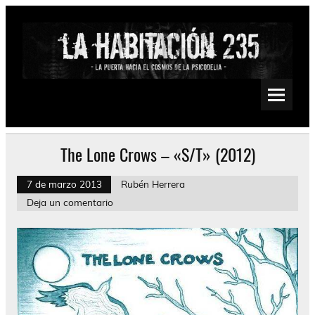
Saltar
al
contenido
La Habitación 235
Psychedelic, Stoner, Doom, Sludge, Fuzz, Space, Drone
The Lone Crows – «S/T» (2012)
7 de marzo 2013
Rubén Herrera
Deja un comentario