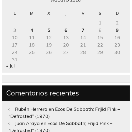
AGOSTO 2026
L
M
X
J
V
S
D
1
2
3
4
5
6
7
8
9
10
11
12
13
14
15
16
17
18
19
20
21
22
23
24
25
26
27
28
29
30
31
« Jul
Comentarios recientes
Rubén Herrera
en
Ecos De Sabbath; Frijid Pink –
“Defrosted” (1970)
Juan Araya
en
Ecos De Sabbath; Frijid Pink –
“Defrosted” (1970)