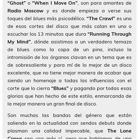
“Ghost”
o
“When I Move On”
, son para amantes de
Radio Moscow
y es donde empieza a verse sus
toques del
blues
más psicodélico.
“The Crawl”
es uno
de esos cortes del disco que más calan en uno o
escuchar los 13 minutos que dura
“Running Through
My Mind”
, dónde asistimos a un verdadero temazo
de blues como la copa de un pino, incluso la
intromisión de los órganos clavan en un tema que es
de sobresaliente y para mí de lo mejor de un disco
excelente, que no tiene mejor manera de acabar que
siendo un homenaje a todas las influencias con el
corte que lo cierra
“Blues”
y pagando por todas esas
glorias que han hecho de este estilo, enmarcando de
la mejor manera un gran final de disco.
Son muchas las bandas del género que están
saliendo en la actualidad con sendos
debuts
donde
plasman una calidad impecable, que
The Lone
Crows
sea una más sí, pero que hablamos de una