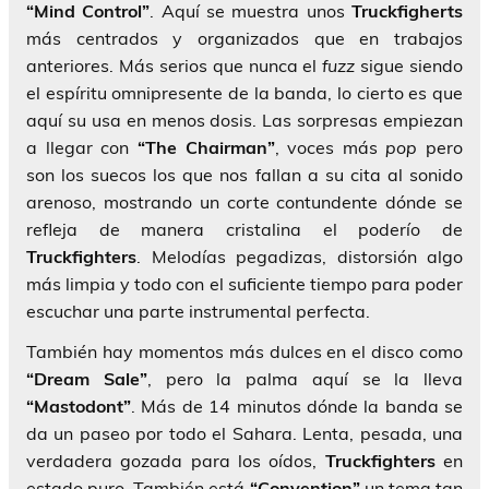
“Mind Control”
. Aquí se muestra unos
Truckfigherts
más centrados y organizados que en trabajos
anteriores. Más serios que nunca el
fuzz
sigue siendo
el espíritu omnipresente de la banda, lo cierto es que
aquí su usa en menos dosis. Las sorpresas empiezan
a llegar con
“The Chairman”
, voces más
pop
pero
son los suecos los que nos fallan a su cita al sonido
arenoso, mostrando un corte contundente dónde se
refleja de manera cristalina el poderío de
Truckfighters
. Melodías pegadizas, distorsión algo
más limpia y todo con el suficiente tiempo para poder
escuchar una parte instrumental perfecta.
También hay momentos más dulces en el disco como
“Dream Sale”
, pero la palma aquí se la lleva
“Mastodont”
. Más de 14 minutos dónde la banda se
da un paseo por todo el Sahara. Lenta, pesada, una
verdadera gozada para los oídos,
Truckfighters
en
estado puro. También está
“Convention”
un tema tan