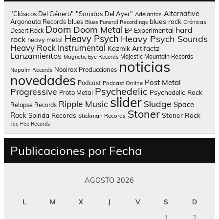
Alternative
"Clásicos Del Género"
"Sonidos Del Ayer"
Adelantos
blues rock
Argonauta Records
blues
Blues Funeral Recordings
Crónicas
Doom
Doom Metal
hard
Experimental
Desert Rock
EP
Heavy Psych
Heavy Psych Sounds
rock
heavy metal
Heavy Rock
Instrumental
Kozmik Artifactz
Lanzamientos
Majestic Mountain Records
Magnetic Eye Records
noticias
Nooirax Producciones
Napalm Records
novedades
Post Metal
Podcast
Podcast Online
Psychedelic
Progressive
Psychedelic Rock
Proto Metal
slider
Sludge
Ripple Music
Space
Relapse Records
Stoner
Rock
Spinda Records
Stoner Rock
Stickman Records
Tee Pee Records
Publicaciones por Fecha
AGOSTO 2026
L
M
X
J
V
S
D
1
2