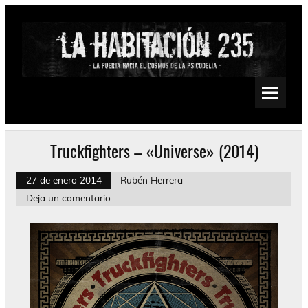
Saltar
al
contenido
La Habitación 235
Psychedelic, Stoner, Doom, Sludge, Fuzz, Space, Drone
Truckfighters – «Universe» (2014)
27 de enero 2014
Rubén Herrera
Deja un comentario