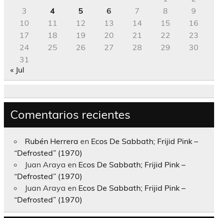
3
4
5
6
7
8
9
10
11
12
13
14
15
16
17
18
19
20
21
22
23
24
25
26
27
28
29
30
31
« Jul
Comentarios recientes
Rubén Herrera
en
Ecos De Sabbath; Frijid Pink –
“Defrosted” (1970)
Juan Araya
en
Ecos De Sabbath; Frijid Pink –
“Defrosted” (1970)
Juan Araya
en
Ecos De Sabbath; Frijid Pink –
“Defrosted” (1970)