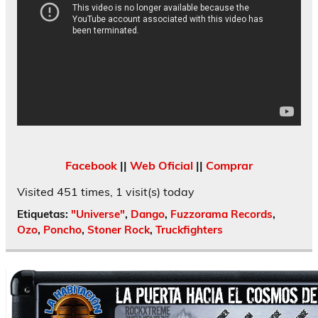
Facebook
||
Web Oficial
||
Comprar
Visited 451 times, 1 visit(s) today
Etiquetas:
"Universe"
,
Dango
,
Fuzzorama Records
,
Ozo
,
Poncho
,
Stoner Rock
,
Truckfighters