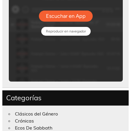
Categorías
Clásicos del Género
Crónicas
Ecos De Sabbath