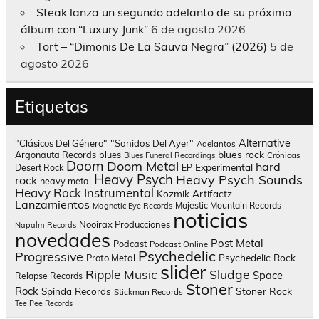
Steak lanza un segundo adelanto de su próximo
álbum con “Luxury Junk”
6 de agosto 2026
Tort – “Dimonis De La Sauva Negra” (2026)
5 de
agosto 2026
Etiquetas
Alternative
"Clásicos Del Género"
"Sonidos Del Ayer"
Adelantos
blues rock
Argonauta Records
blues
Blues Funeral Recordings
Crónicas
Doom
Doom Metal
hard
Experimental
Desert Rock
EP
Heavy Psych
Heavy Psych Sounds
rock
heavy metal
Heavy Rock
Instrumental
Kozmik Artifactz
Lanzamientos
Majestic Mountain Records
Magnetic Eye Records
noticias
Nooirax Producciones
Napalm Records
novedades
Post Metal
Podcast
Podcast Online
Psychedelic
Progressive
Psychedelic Rock
Proto Metal
slider
Sludge
Ripple Music
Space
Relapse Records
Stoner
Rock
Spinda Records
Stoner Rock
Stickman Records
Tee Pee Records