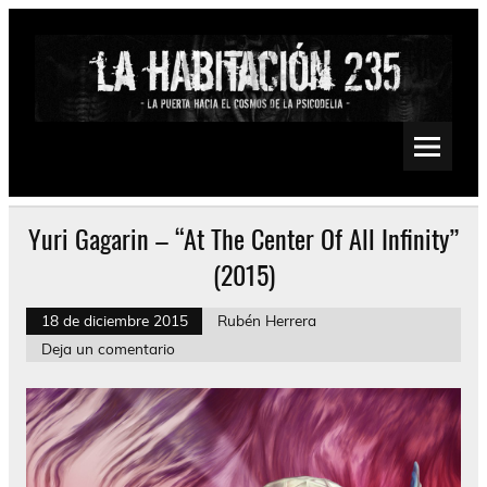
Saltar
al
contenido
La Habitación 235
Psychedelic, Stoner, Doom, Sludge, Fuzz, Space, Drone
Yuri Gagarin – “At The Center Of All Infinity”
(2015)
18 de diciembre 2015
Rubén Herrera
Deja un comentario