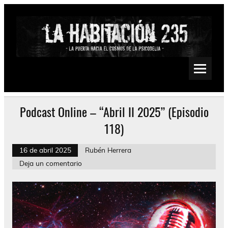
Saltar
al
contenido
La Habitación 235
Psychedelic, Stoner, Doom, Sludge, Fuzz, Space, Drone
Podcast Online – “Abril II 2025” (Episodio
118)
16 de abril 2025
Rubén Herrera
Deja un comentario