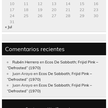
10
11
12
13
14
15
16
17
18
19
20
21
22
23
24
25
26
27
28
29
30
31
« Jul
Comentarios recientes
Rubén Herrera
en
Ecos De Sabbath; Frijid Pink –
“Defrosted” (1970)
Juan Araya
en
Ecos De Sabbath; Frijid Pink –
“Defrosted” (1970)
Juan Araya
en
Ecos De Sabbath; Frijid Pink –
“Defrosted” (1970)