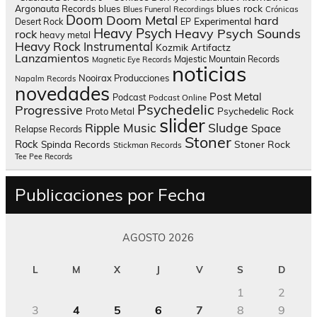
blues rock
Argonauta Records
blues
Blues Funeral Recordings
Crónicas
Doom
Doom Metal
hard
Experimental
Desert Rock
EP
Heavy Psych
Heavy Psych Sounds
rock
heavy metal
Heavy Rock
Instrumental
Kozmik Artifactz
Lanzamientos
Majestic Mountain Records
Magnetic Eye Records
noticias
Nooirax Producciones
Napalm Records
novedades
Post Metal
Podcast
Podcast Online
Psychedelic
Progressive
Psychedelic Rock
Proto Metal
slider
Sludge
Ripple Music
Space
Relapse Records
Stoner
Rock
Spinda Records
Stoner Rock
Stickman Records
Tee Pee Records
Publicaciones por Fecha
AGOSTO 2026
L
M
X
J
V
S
D
1
2
3
4
5
6
7
8
9