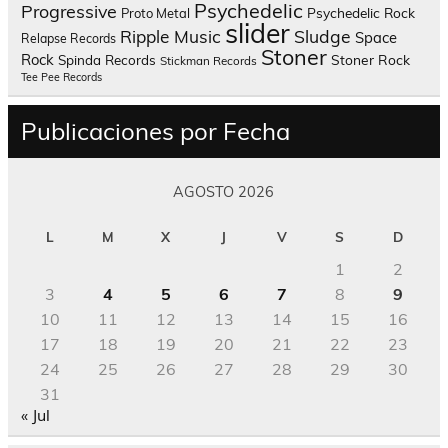
Psychedelic
Progressive
Psychedelic Rock
Proto Metal
slider
Sludge
Ripple Music
Space
Relapse Records
Stoner
Rock
Spinda Records
Stoner Rock
Stickman Records
Tee Pee Records
Publicaciones por Fecha
AGOSTO 2026
L
M
X
J
V
S
D
1
2
3
4
5
6
7
8
9
10
11
12
13
14
15
16
17
18
19
20
21
22
23
24
25
26
27
28
29
30
31
« Jul