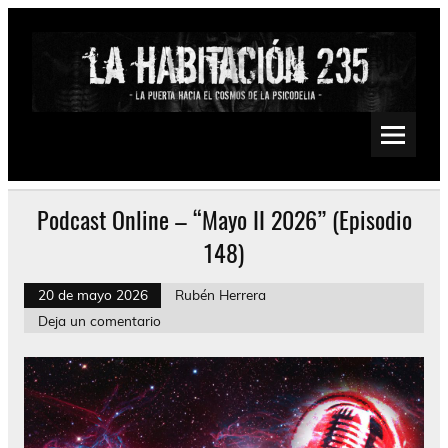
Saltar
al
contenido
La Habitación 235
Psychedelic, Stoner, Doom, Sludge, Fuzz, Space, Drone
Podcast Online – “Mayo II 2026” (Episodio
148)
20 de mayo 2026
Rubén Herrera
Deja un comentario