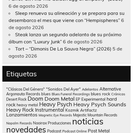
6 de agosto 2026
Sleep renueva su alineación y se prepara para su
desembarco el mes que viene con “Hempispheres”
6
de agosto 2026
Steak lanza un segundo adelanto de su próximo
álbum con “Luxury Junk”
6 de agosto 2026
Tort – “Dimonis De La Sauva Negra” (2026)
5 de
agosto 2026
Etiquetas
Alternative
"Clásicos Del Género"
"Sonidos Del Ayer"
Adelantos
blues rock
Argonauta Records
blues
Blues Funeral Recordings
Crónicas
Doom
Doom Metal
hard
Experimental
Desert Rock
EP
Heavy Psych
Heavy Psych Sounds
rock
heavy metal
Heavy Rock
Instrumental
Kozmik Artifactz
Lanzamientos
Majestic Mountain Records
Magnetic Eye Records
noticias
Nooirax Producciones
Napalm Records
novedades
Post Metal
Podcast
Podcast Online