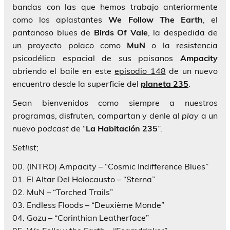
bandas con las que hemos trabajo anteriormente
como los aplastantes
We Follow The Earth
, el
pantanoso blues de
Birds Of Vale
, la despedida de
un proyecto polaco como
MuN
o la resistencia
psicodélica espacial de sus paisanos
Ampacity
abriendo el baile en este
episodio 148
de un nuevo
encuentro desde la superficie del
planeta 235
.
Sean bienvenidos como siempre a nuestros
programas, disfruten, compartan y denle al
play
a un
nuevo
podcast
de “
La Habitación 235
”.
Setlist
;
00. (INTRO) Ampacity – “Cosmic Indifference Blues”
01. El Altar Del Holocausto – “Sterna”
02. MuN – “Torched Trails”
03. Endless Floods – “Deuxième Monde”
04. Gozu – “Corinthian Leatherface”