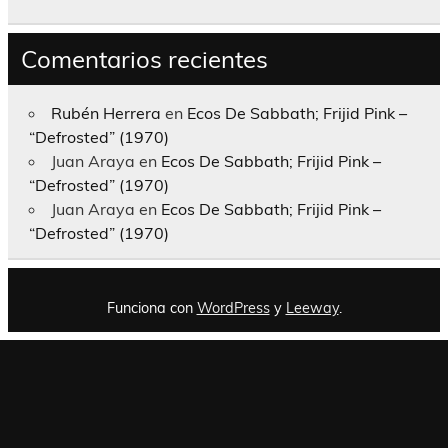
Comentarios recientes
Rubén Herrera
en
Ecos De Sabbath; Frijid Pink –
“Defrosted” (1970)
Juan Araya
en
Ecos De Sabbath; Frijid Pink –
“Defrosted” (1970)
Juan Araya
en
Ecos De Sabbath; Frijid Pink –
“Defrosted” (1970)
Funciona con
WordPress
y
Leeway
.