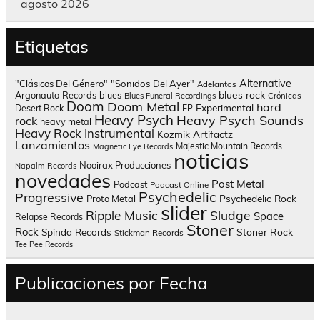
agosto 2026
Etiquetas
Alternative
"Clásicos Del Género"
"Sonidos Del Ayer"
Adelantos
blues rock
Argonauta Records
blues
Blues Funeral Recordings
Crónicas
Doom
Doom Metal
hard
Experimental
Desert Rock
EP
Heavy Psych
Heavy Psych Sounds
rock
heavy metal
Heavy Rock
Instrumental
Kozmik Artifactz
Lanzamientos
Majestic Mountain Records
Magnetic Eye Records
noticias
Nooirax Producciones
Napalm Records
novedades
Post Metal
Podcast
Podcast Online
Psychedelic
Progressive
Psychedelic Rock
Proto Metal
slider
Sludge
Ripple Music
Space
Relapse Records
Stoner
Rock
Spinda Records
Stoner Rock
Stickman Records
Tee Pee Records
Publicaciones por Fecha