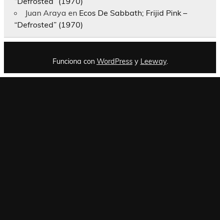
“Defrosted” (1970)
Juan Araya
en
Ecos De Sabbath; Frijid Pink –
“Defrosted” (1970)
Funciona con
WordPress
y
Leeway
.