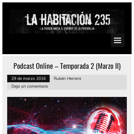
Saltar
al
contenido
La Habitación 235
Psychedelic, Stoner, Doom, Sludge, Fuzz, Space, Drone
Podcast Online – Temporada 2 (Marzo II)
29 de marzo 2016
Rubén Herrera
Deja un comentario