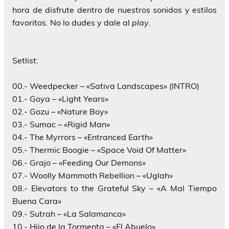
hora de disfrute dentro de nuestros sonidos y estilos
favoritos. No lo dudes y dale al
play
.
Setlist:
00.-
Weedpecker
– «Sativa Landscapes» (INTRO)
01.-
Goya
– «Light Years»
02.- Gozu – «Nature Boy»
03.- Sumac – «Rigid Man»
04.-
The Myrrors
– «Entranced Earth»
05.-
Thermic Boogie
– «Space Void Of Matter»
06.-
Grajo
– «Feeding Our Demons»
07.-
Woolly Mammoth Rebellion
– «Uglah»
08.-
Elevators to the Grateful Sky
– «A Mal Tiempo
Buena Cara»
09.-
Sutrah
– «La Salamanca»
10.-
Hijo de la Tormenta
– «El Abuelo»