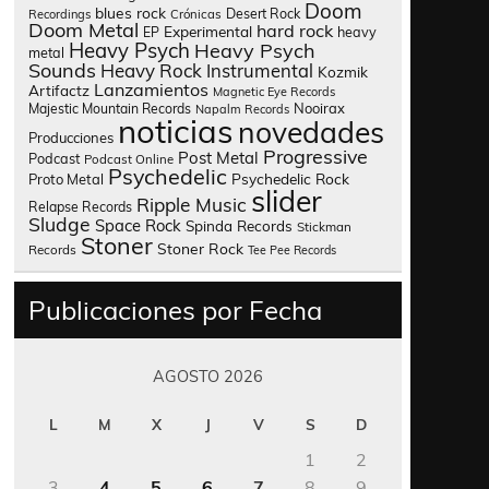
Doom
blues rock
Desert Rock
Recordings
Crónicas
Doom Metal
hard rock
Experimental
heavy
EP
Heavy Psych
Heavy Psych
metal
Sounds
Heavy Rock
Instrumental
Kozmik
Lanzamientos
Artifactz
Magnetic Eye Records
Nooirax
Majestic Mountain Records
Napalm Records
noticias
novedades
Producciones
Progressive
Post Metal
Podcast
Podcast Online
Psychedelic
Psychedelic Rock
Proto Metal
slider
Ripple Music
Relapse Records
Sludge
Space Rock
Spinda Records
Stickman
Stoner
Stoner Rock
Records
Tee Pee Records
Publicaciones por Fecha
AGOSTO 2026
L
M
X
J
V
S
D
1
2
3
4
5
6
7
8
9