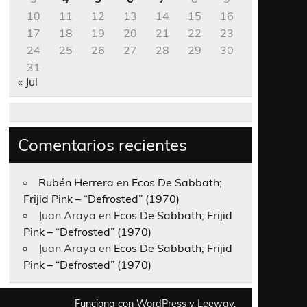
10
11
12
13
14
15
16
17
18
19
20
21
22
23
24
25
26
27
28
29
30
31
« Jul
Comentarios recientes
Rubén Herrera
en
Ecos De Sabbath;
Frijid Pink – “Defrosted” (1970)
Juan Araya
en
Ecos De Sabbath; Frijid
Pink – “Defrosted” (1970)
Juan Araya
en
Ecos De Sabbath; Frijid
Pink – “Defrosted” (1970)
Funciona con
WordPress
y
Leeway
.