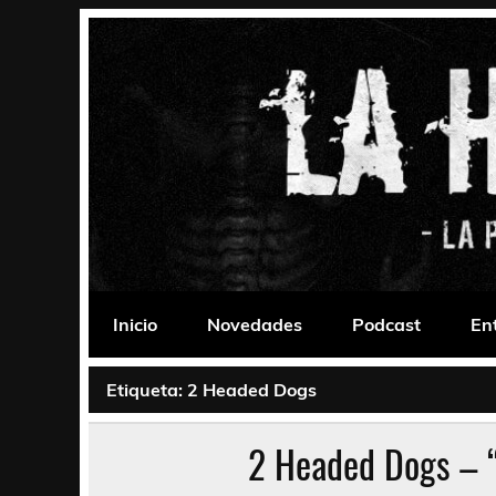
Saltar
al
contenido
La Habitación 235
Psychedelic, Stoner, Doom, Sludge, Fuzz, Space,
Inicio
Novedades
Podcast
En
Etiqueta:
2 Headed Dogs
2 Headed Dogs – “