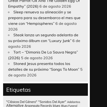
Great Parrot-Ox And The Golden Egg Of
Empathy” (2026)
6 de agosto 2026
Sleep renueva su alineación y se
prepara para su desembarco el mes que
viene con “Hempispheres”
6 de agosto
2026
Steak lanza un segundo adelanto de
su próximo álbum con “Luxury Junk”
6 de
agosto 2026
Tort – “Dimonis De La Sauva Negra”
(2026)
5 de agosto 2026
Stoned Jesus presenta todos los
detalles de su próximo “Songs To Moon”
5
de agosto 2026
Etiquetas
"Clásicos Del Género"
"Sonidos Del Ayer"
Adelantos
Alternative
Argonauta Records
blues
Blues Funeral