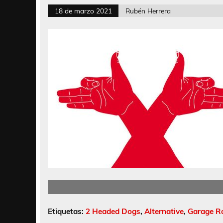
18 de marzo 2021
Rubén Herrera
Etiquetas:
2 Headed Dogs
,
Alternative
,
Garage R