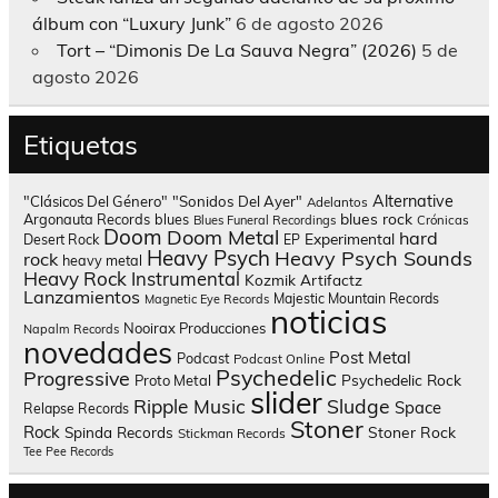
álbum con “Luxury Junk”
6 de agosto 2026
Tort – “Dimonis De La Sauva Negra” (2026)
5 de
agosto 2026
Etiquetas
Alternative
"Clásicos Del Género"
"Sonidos Del Ayer"
Adelantos
blues rock
Argonauta Records
blues
Blues Funeral Recordings
Crónicas
Doom
Doom Metal
hard
Experimental
Desert Rock
EP
Heavy Psych
Heavy Psych Sounds
rock
heavy metal
Heavy Rock
Instrumental
Kozmik Artifactz
Lanzamientos
Majestic Mountain Records
Magnetic Eye Records
noticias
Nooirax Producciones
Napalm Records
novedades
Post Metal
Podcast
Podcast Online
Psychedelic
Progressive
Psychedelic Rock
Proto Metal
slider
Sludge
Ripple Music
Space
Relapse Records
Stoner
Rock
Spinda Records
Stoner Rock
Stickman Records
Tee Pee Records