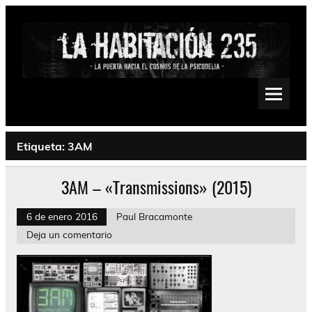
Saltar
al
contenido
La Habitación 235
Psychedelic, Stoner, Doom, Sludge, Fuzz, Space, Drone
Etiqueta:
3AM
3AM – «Transmissions» (2015)
6 de enero 2016
Paul Bracamonte
Deja un comentario