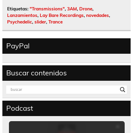
Etiquetas:
"Transmissions"
,
3AM
,
Drone
,
Lanzamientos
,
Lay Bare Recordings
,
novedades
,
Psychedelic
,
slider
,
Trance
PayPal
Buscar contenidos
Podcast