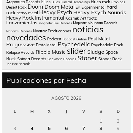
blues rock
Argonauta Records
blues
Blues Funeral Recordings
Crónicas
Doom
Doom Metal
hard
Experimental
Desert Rock
EP
Heavy Psych
Heavy Psych Sounds
rock
heavy metal
Heavy Rock
Instrumental
Kozmik Artifactz
Lanzamientos
Majestic Mountain Records
Magnetic Eye Records
noticias
Nooirax Producciones
Napalm Records
novedades
Post Metal
Podcast
Podcast Online
Psychedelic
Progressive
Psychedelic Rock
Proto Metal
slider
Sludge
Ripple Music
Space
Relapse Records
Stoner
Rock
Spinda Records
Stoner Rock
Stickman Records
Tee Pee Records
Publicaciones por Fecha
AGOSTO 2026
L
M
X
J
V
S
D
1
2
3
4
5
6
7
8
9