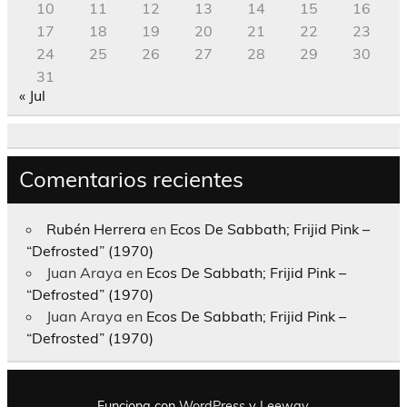
10
11
12
13
14
15
16
17
18
19
20
21
22
23
24
25
26
27
28
29
30
31
« Jul
Comentarios recientes
Rubén Herrera
en
Ecos De Sabbath; Frijid Pink –
“Defrosted” (1970)
Juan Araya
en
Ecos De Sabbath; Frijid Pink –
“Defrosted” (1970)
Juan Araya
en
Ecos De Sabbath; Frijid Pink –
“Defrosted” (1970)
Funciona con
WordPress
y
Leeway
.