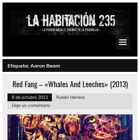
Saltar
al
contenido
La Habitación 235
Psychedelic, Stoner, Doom, Sludge, Fuzz, Space, Drone
Etiqueta:
Aaron Beam
Red Fang – «Whales And Leeches» (2013)
8 de octubre 2013
Rubén Herrera
Deja un comentario