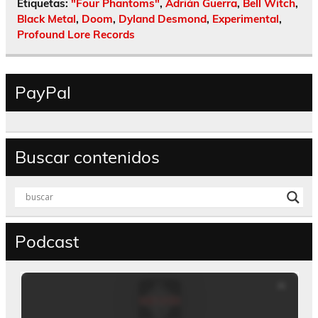
Etiquetas:
"Four Phantoms"
,
Adrián Guerra
,
Bell Witch
,
Black Metal
,
Doom
,
Dyland Desmond
,
Experimental
,
Profound Lore Records
PayPal
Buscar contenidos
Podcast