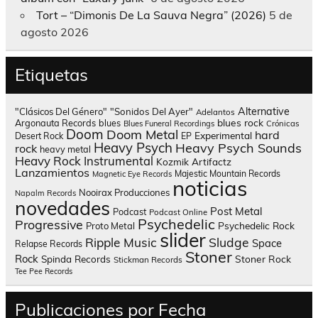
Tort – “Dimonis De La Sauva Negra” (2026)
5 de
agosto 2026
Etiquetas
Alternative
"Clásicos Del Género"
"Sonidos Del Ayer"
Adelantos
blues rock
Argonauta Records
blues
Blues Funeral Recordings
Crónicas
Doom
Doom Metal
hard
Experimental
Desert Rock
EP
Heavy Psych
Heavy Psych Sounds
rock
heavy metal
Heavy Rock
Instrumental
Kozmik Artifactz
Lanzamientos
Majestic Mountain Records
Magnetic Eye Records
noticias
Nooirax Producciones
Napalm Records
novedades
Post Metal
Podcast
Podcast Online
Psychedelic
Progressive
Psychedelic Rock
Proto Metal
slider
Sludge
Ripple Music
Space
Relapse Records
Stoner
Rock
Spinda Records
Stoner Rock
Stickman Records
Tee Pee Records
Publicaciones por Fecha