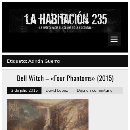
Saltar
al
contenido
La Habitación 235
Psychedelic, Stoner, Doom, Sludge, Fuzz, Space, Drone
Etiqueta:
Adrián Guerra
Bell Witch – «Four Phantoms» (2015)
3 de julio 2015
David Lopez
Deja un comentario