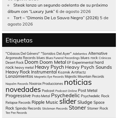
Steak lanza un segundo adelanto de su próximo
álbum con “Luxury Junk”
6 de agosto 2026
Tort – “Dimonis De La Sauva Negra” (2026)
5 de
agosto 2026
Etiquetas
Alternative
"Clásicos Del Género"
"Sonidos Del Ayer"
Adelantos
blues rock
Argonauta Records
blues
Blues Funeral Recordings
Crónicas
Doom
Doom Metal
hard
Experimental
Desert Rock
EP
Heavy Psych
Heavy Psych Sounds
rock
heavy metal
Heavy Rock
Instrumental
Kozmik Artifactz
Lanzamientos
Majestic Mountain Records
Magnetic Eye Records
noticias
Nooirax Producciones
Napalm Records
novedades
Post Metal
Podcast
Podcast Online
Psychedelic
Progressive
Psychedelic Rock
Proto Metal
slider
Sludge
Ripple Music
Space
Relapse Records
Stoner
Rock
Spinda Records
Stoner Rock
Stickman Records
Tee Pee Records