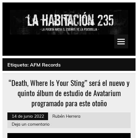
Saltar
al
contenido
La Habitación 235
Psychedelic, Stoner, Doom, Sludge, Fuzz, Space, Drone
Etiqueta:
AFM Records
“Death, Where Is Your Sting” será el nuevo y
quinto álbum de estudio de Avatarium
programado para este otoño
14 de junio 2022
Rubén Herrera
Deja un comentario