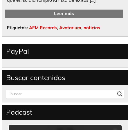
Leer más
Etiquetas:
AFM Records
,
Avatarium
,
noticias
PayPal
Buscar contenidos
Podcast