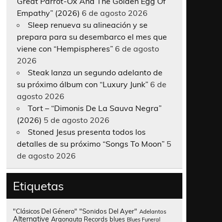
Great Parrot-Ox And The Golden Egg Of
Empathy” (2026)
6 de agosto 2026
Sleep renueva su alineación y se
prepara para su desembarco el mes que
viene con “Hempispheres”
6 de agosto
2026
Steak lanza un segundo adelanto de
su próximo álbum con “Luxury Junk”
6 de
agosto 2026
Tort – “Dimonis De La Sauva Negra”
(2026)
5 de agosto 2026
Stoned Jesus presenta todos los
detalles de su próximo “Songs To Moon”
5
de agosto 2026
Etiquetas
"Clásicos Del Género"
"Sonidos Del Ayer"
Adelantos
Alternative
Argonauta Records
blues
Blues Funeral