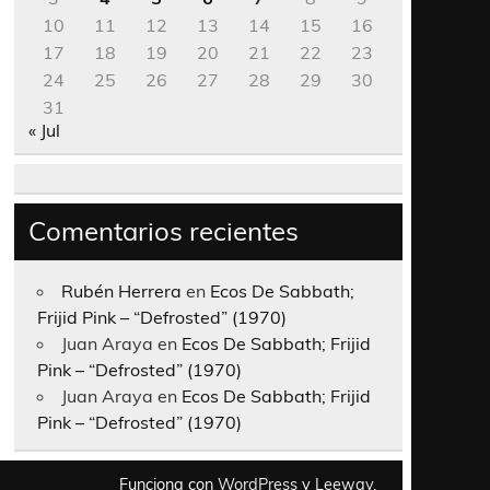
10
11
12
13
14
15
16
17
18
19
20
21
22
23
24
25
26
27
28
29
30
31
« Jul
Comentarios recientes
Rubén Herrera
en
Ecos De Sabbath;
Frijid Pink – “Defrosted” (1970)
Juan Araya
en
Ecos De Sabbath; Frijid
Pink – “Defrosted” (1970)
Juan Araya
en
Ecos De Sabbath; Frijid
Pink – “Defrosted” (1970)
Funciona con
WordPress
y
Leeway
.