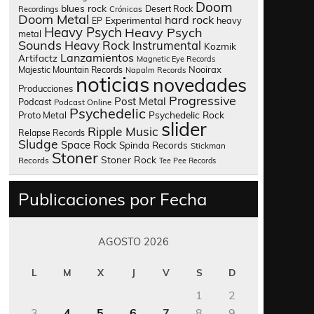
Doom
blues rock
Desert Rock
Recordings
Crónicas
Doom Metal
hard rock
Experimental
heavy
EP
Heavy Psych
Heavy Psych
metal
Sounds
Heavy Rock
Instrumental
Kozmik
Lanzamientos
Artifactz
Magnetic Eye Records
Nooirax
Majestic Mountain Records
Napalm Records
noticias
novedades
Producciones
Progressive
Post Metal
Podcast
Podcast Online
Psychedelic
Psychedelic Rock
Proto Metal
slider
Ripple Music
Relapse Records
Sludge
Space Rock
Spinda Records
Stickman
Stoner
Stoner Rock
Records
Tee Pee Records
Publicaciones por Fecha
AGOSTO 2026
L
M
X
J
V
S
D
1
2
3
4
5
6
7
8
9