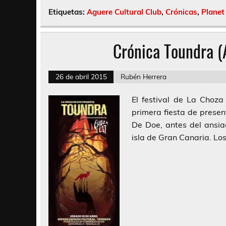
Etiquetas:
Aguere Cultural Club
,
Crónicas
,
Planet
Crónica Toundra (A
26 de abril 2015
Rubén Herrera
El festival de La Choz
primera fiesta de prese
De Doe, antes del ansia
isla de Gran Canaria. Los