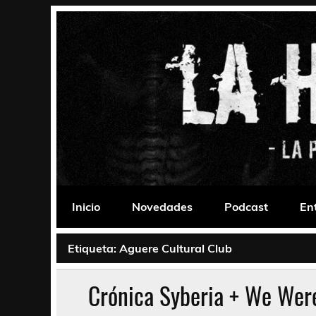
Saltar
al
contenido
La Habitación 235
Psychedelic, Stoner, Doom, Sludge, Fuzz, Space,
Inicio
Novedades
Podcast
En
Etiqueta:
Aguere Cultural Club
Crónica Syberia + We Were