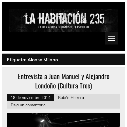
Saltar
al
contenido
La Habitación 235
Psychedelic, Stoner, Doom, Sludge, Fuzz, Space, Drone
Etiqueta:
Alonso Milano
Entrevista a Juan Manuel y Alejandro
Londoño (Cultura Tres)
18 de noviembre 2014
Rubén Herrera
Deja un comentario