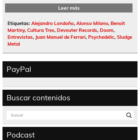
Leer más
Etiquetas:
Alejandro Londoño
,
Alonso Milano
,
Benoit
Martiny
,
Cultura Tres
,
Devouter Records
,
Doom
,
Entrevistas
,
Juan Manuel de Ferrari
,
Psychedelic
,
Sludge
Metal
PayPal
Buscar contenidos
Podcast