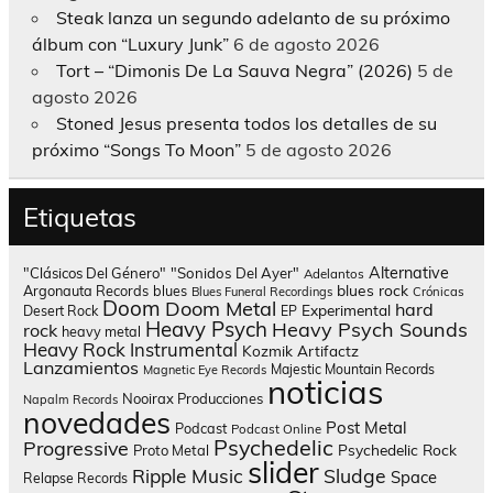
Steak lanza un segundo adelanto de su próximo
álbum con “Luxury Junk”
6 de agosto 2026
Tort – “Dimonis De La Sauva Negra” (2026)
5 de
agosto 2026
Stoned Jesus presenta todos los detalles de su
próximo “Songs To Moon”
5 de agosto 2026
Etiquetas
Alternative
"Clásicos Del Género"
"Sonidos Del Ayer"
Adelantos
blues rock
Argonauta Records
blues
Blues Funeral Recordings
Crónicas
Doom
Doom Metal
hard
Experimental
Desert Rock
EP
Heavy Psych
Heavy Psych Sounds
rock
heavy metal
Heavy Rock
Instrumental
Kozmik Artifactz
Lanzamientos
Majestic Mountain Records
Magnetic Eye Records
noticias
Nooirax Producciones
Napalm Records
novedades
Post Metal
Podcast
Podcast Online
Psychedelic
Progressive
Psychedelic Rock
Proto Metal
slider
Sludge
Ripple Music
Space
Relapse Records