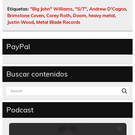
Etiquetas:
"Big John" Williams
,
"S/T"
,
Andrew D'Cagna
,
Brimstone Coven
,
Corey Roth
,
Doom
,
heavy metal
,
Justin Wood
,
Metal Blade Records
PayPal
Buscar contenidos
Podcast