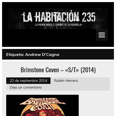
Saltar
al
contenido
La Habitación 235
Psychedelic, Stoner, Doom, Sludge, Fuzz, Space, Drone
Etiqueta:
Andrew D’Cagna
Brimstone Coven – «S/T» (2014)
22 de septiembre 2014
Rubén Herrera
Deja un comentario