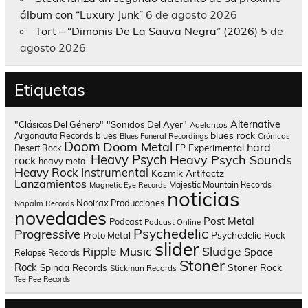
álbum con “Luxury Junk”
6 de agosto 2026
Tort – “Dimonis De La Sauva Negra” (2026)
5 de
agosto 2026
Etiquetas
Alternative
"Clásicos Del Género"
"Sonidos Del Ayer"
Adelantos
blues rock
Argonauta Records
blues
Blues Funeral Recordings
Crónicas
Doom
Doom Metal
hard
Experimental
Desert Rock
EP
Heavy Psych
Heavy Psych Sounds
rock
heavy metal
Heavy Rock
Instrumental
Kozmik Artifactz
Lanzamientos
Majestic Mountain Records
Magnetic Eye Records
noticias
Nooirax Producciones
Napalm Records
novedades
Post Metal
Podcast
Podcast Online
Psychedelic
Progressive
Psychedelic Rock
Proto Metal
slider
Sludge
Ripple Music
Space
Relapse Records
Stoner
Rock
Spinda Records
Stoner Rock
Stickman Records
Tee Pee Records