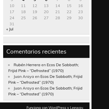
10
11
12
13
14
15
16
17
18
19
20
21
22
23
24
25
26
27
28
29
30
31
« Jul
Comentarios recientes
Rubén Herrera
en
Ecos De Sabbath;
Frijid Pink – “Defrosted” (1970)
Juan Araya
en
Ecos De Sabbath; Frijid
Pink – “Defrosted” (1970)
Juan Araya
en
Ecos De Sabbath; Frijid
Pink – “Defrosted” (1970)
Funciona con
WordPress
y
Leeway
.