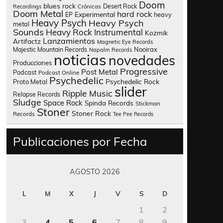
Doom
blues rock
Desert Rock
Recordings
Crónicas
Doom Metal
hard rock
Experimental
heavy
EP
Heavy Psych
Heavy Psych
metal
Sounds
Heavy Rock
Instrumental
Kozmik
Lanzamientos
Artifactz
Magnetic Eye Records
Nooirax
Majestic Mountain Records
Napalm Records
noticias
novedades
Producciones
Progressive
Post Metal
Podcast
Podcast Online
Psychedelic
Psychedelic Rock
Proto Metal
slider
Ripple Music
Relapse Records
Sludge
Space Rock
Spinda Records
Stickman
Stoner
Stoner Rock
Records
Tee Pee Records
Publicaciones por Fecha
AGOSTO 2026
L
M
X
J
V
S
D
1
2
3
4
5
6
7
8
9