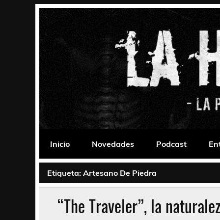
Saltar
al
contenido
La Habitación 235
Psychedelic, Stoner, Doom, Sludge, Fuzz, Space,
Inicio
Novedades
Podcast
En
Etiqueta:
Artesano De Piedra
“The Traveler”, la naturale