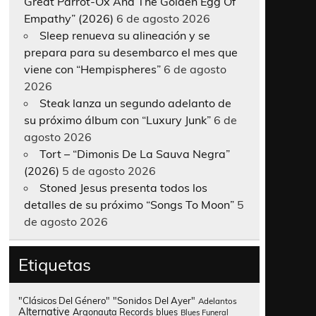
Great Parrot-Ox And The Golden Egg Of
Empathy” (2026)
6 de agosto 2026
Sleep renueva su alineación y se
prepara para su desembarco el mes que
viene con “Hempispheres”
6 de agosto
2026
Steak lanza un segundo adelanto de
su próximo álbum con “Luxury Junk”
6 de
agosto 2026
Tort – “Dimonis De La Sauva Negra”
(2026)
5 de agosto 2026
Stoned Jesus presenta todos los
detalles de su próximo “Songs To Moon”
5
de agosto 2026
Etiquetas
"Clásicos Del Género"
"Sonidos Del Ayer"
Adelantos
Alternative
Argonauta Records
blues
Blues Funeral