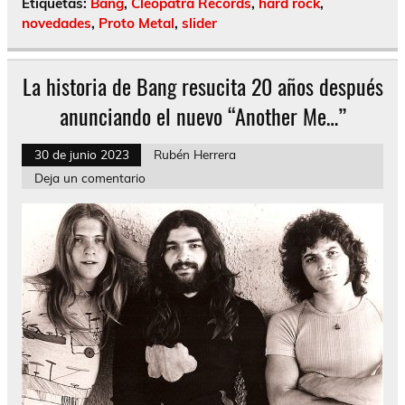
Etiquetas:
Bang
,
Cleopatra Records
,
hard rock
,
novedades
,
Proto Metal
,
slider
La historia de Bang resucita 20 años después
anunciando el nuevo “Another Me…”
30 de junio 2023
Rubén Herrera
Deja un comentario