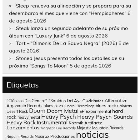
Sleep renueva su alineación y se prepara para su
desembarco el mes que viene con “Hempispheres”
6
de agosto 2026
Steak lanza un segundo adelanto de su próximo
álbum con “Luxury Junk”
6 de agosto 2026
Tort – “Dimonis De La Sauva Negra” (2026)
5 de
agosto 2026
Stoned Jesus presenta todos los detalles de su
próximo “Songs To Moon”
5 de agosto 2026
Etiquetas
Alternative
"Clásicos Del Género"
"Sonidos Del Ayer"
Adelantos
blues rock
Argonauta Records
blues
Blues Funeral Recordings
Crónicas
Doom
Doom Metal
hard
Experimental
Desert Rock
EP
Heavy Psych
Heavy Psych Sounds
rock
heavy metal
Heavy Rock
Instrumental
Kozmik Artifactz
Lanzamientos
Majestic Mountain Records
Magnetic Eye Records
noticias
Nooirax Producciones
Napalm Records