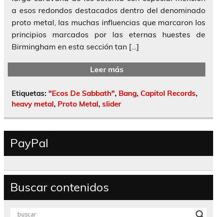
a esos redondos destacados dentro del denominado
proto metal, las muchas influencias que marcaron los
principios marcados por las eternas huestes de
Birmingham en esta sección tan […]
Leer más
Etiquetas:
"Ecos De Sabbath"
,
Bang
,
Capitol Records
,
heavy metal
,
Proto Metal
,
slider
PayPal
Buscar contenidos