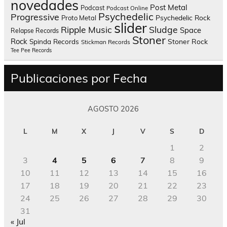
novedades
Post Metal
Podcast
Podcast Online
Psychedelic
Progressive
Psychedelic Rock
Proto Metal
slider
Sludge
Ripple Music
Space
Relapse Records
Stoner
Rock
Spinda Records
Stoner Rock
Stickman Records
Tee Pee Records
Publicaciones por Fecha
AGOSTO 2026
L
M
X
J
V
S
D
1
2
3
4
5
6
7
8
9
10
11
12
13
14
15
16
17
18
19
20
21
22
23
24
25
26
27
28
29
30
31
« Jul