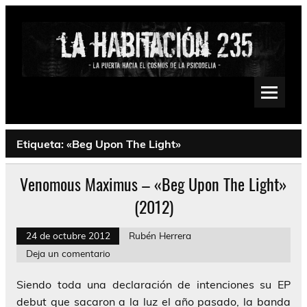
Saltar
al
contenido
La Habitación 235
Psychedelic, Stoner, Doom, Sludge, Fuzz, Space, Drone
Etiqueta:
«Beg Upon The Light»
Venomous Maximus – «Beg Upon The Light»
(2012)
24 de octubre 2012
Rubén Herrera
Deja un comentario
Siendo toda una declaración de intenciones su EP
debut que sacaron a la luz el año pasado, la banda