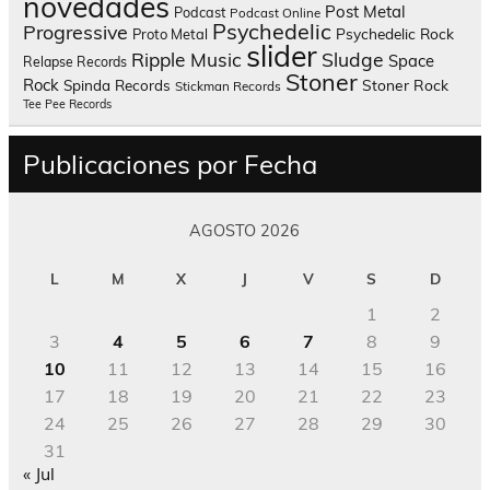
novedades
Post Metal
Podcast
Podcast Online
Psychedelic
Progressive
Psychedelic Rock
Proto Metal
slider
Sludge
Ripple Music
Space
Relapse Records
Stoner
Rock
Spinda Records
Stoner Rock
Stickman Records
Tee Pee Records
Publicaciones por Fecha
AGOSTO 2026
L
M
X
J
V
S
D
1
2
3
4
5
6
7
8
9
10
11
12
13
14
15
16
17
18
19
20
21
22
23
24
25
26
27
28
29
30
31
« Jul