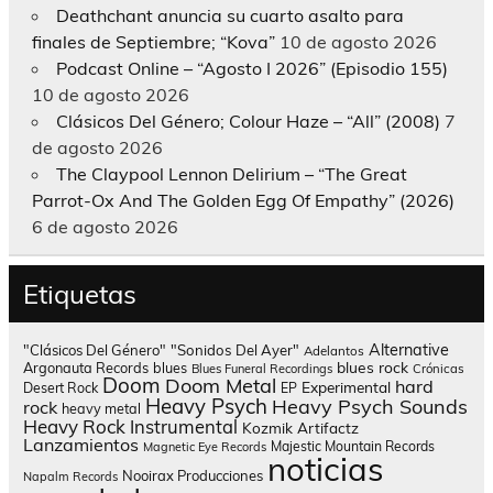
Deathchant anuncia su cuarto asalto para
finales de Septiembre; “Kova”
10 de agosto 2026
Podcast Online – “Agosto I 2026” (Episodio 155)
10 de agosto 2026
Clásicos Del Género; Colour Haze – “All” (2008)
7
de agosto 2026
The Claypool Lennon Delirium – “The Great
Parrot-Ox And The Golden Egg Of Empathy” (2026)
6 de agosto 2026
Etiquetas
Alternative
"Clásicos Del Género"
"Sonidos Del Ayer"
Adelantos
blues rock
Argonauta Records
blues
Blues Funeral Recordings
Crónicas
Doom
Doom Metal
hard
Experimental
Desert Rock
EP
Heavy Psych
Heavy Psych Sounds
rock
heavy metal
Heavy Rock
Instrumental
Kozmik Artifactz
Lanzamientos
Majestic Mountain Records
Magnetic Eye Records
noticias
Nooirax Producciones
Napalm Records