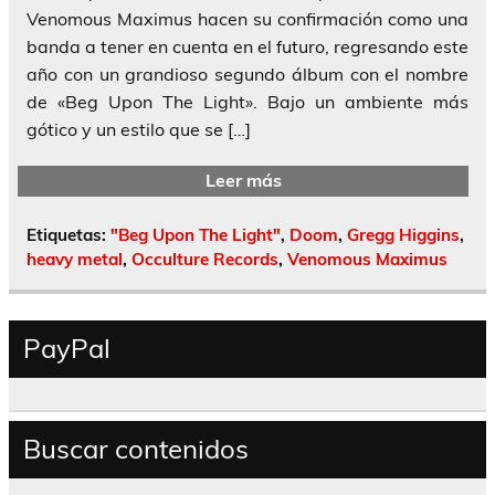
Venomous Maximus hacen su confirmación como una
banda a tener en cuenta en el futuro, regresando este
año con un grandioso segundo álbum con el nombre
de «Beg Upon The Light». Bajo un ambiente más
gótico y un estilo que se […]
Leer más
Etiquetas:
"Beg Upon The Light"
,
Doom
,
Gregg Higgins
,
heavy metal
,
Occulture Records
,
Venomous Maximus
PayPal
Buscar contenidos